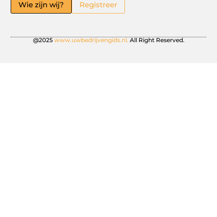
Wie zijn wij?
Registreer
@2025
www.uwbedrijvengids.nl.
All Right Reserved.