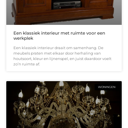
Een klassiek interieur met ruimte voor een
werkplek
Een klassiek interieur draait om samenhang. De
meubels praten met elkaar door herhaling van
houtsoort, kleur en lijnenspel, en juist daardoor voelt
zo’n ruimte af.
WONINGEN