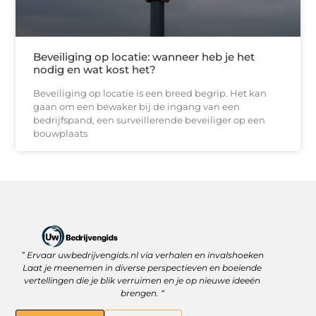
Beveiliging op locatie: wanneer heb je het
nodig en wat kost het?
Beveiliging op locatie is een breed begrip. Het kan
gaan om een bewaker bij de ingang van een
bedrijfspand, een surveillerende beveiliger op een
bouwplaats
” Ervaar uwbedrijvengids.nl via verhalen en invalshoeken
Linkbuilding Platform: Jouw Sleutel tot Betere Online Zichtbaarheid
Hoe kan je online geld verdienen? Ontdek wat écht werkt
Laat je meenemen in diverse perspectieven en boeiende
vertellingen die je blik verruimen en je op nieuwe ideeën
brengen. “