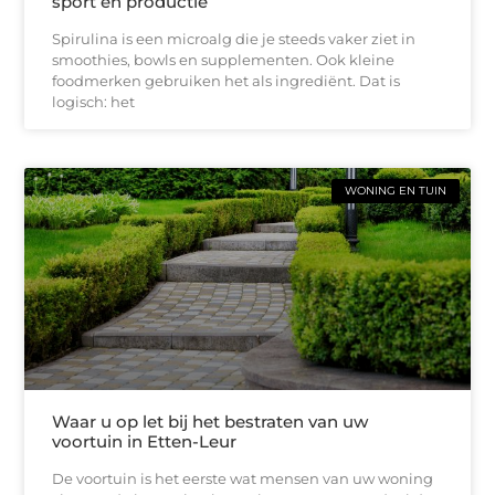
sport en productie
Spirulina is een microalg die je steeds vaker ziet in
smoothies, bowls en supplementen. Ook kleine
foodmerken gebruiken het als ingrediënt. Dat is
logisch: het
WONING EN TUIN
Waar u op let bij het bestraten van uw
voortuin in Etten-Leur
De voortuin is het eerste wat mensen van uw woning