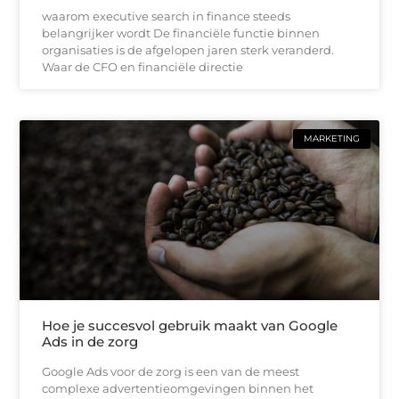
waarom executive search in finance steeds
belangrijker wordt De financiële functie binnen
organisaties is de afgelopen jaren sterk veranderd.
Waar de CFO en financiële directie
MARKETING
Hoe je succesvol gebruik maakt van Google
Ads in de zorg
Google Ads voor de zorg is een van de meest
complexe advertentieomgevingen binnen het