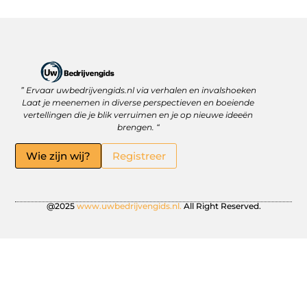
” Ervaar uwbedrijvengids.nl via verhalen en invalshoeken
Linkbuilding Platform: Jouw Sleutel tot Betere Online Zichtbaarheid
Hoe kan je online geld verdienen? Ontdek wat écht werkt
Laat je meenemen in diverse perspectieven en boeiende
vertellingen die je blik verruimen en je op nieuwe ideeën
brengen. “
Wie zijn wij?
Registreer
@2025
www.uwbedrijvengids.nl.
All Right Reserved.