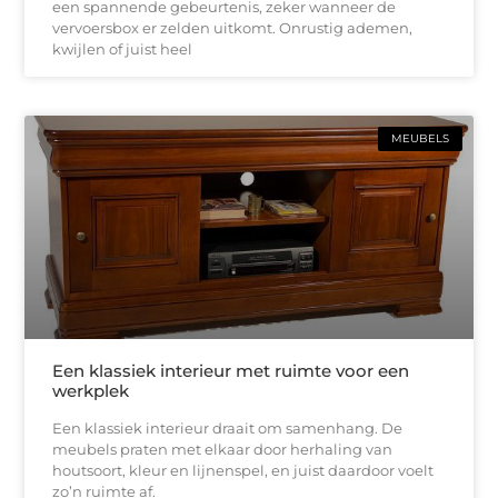
een spannende gebeurtenis, zeker wanneer de
vervoersbox er zelden uitkomt. Onrustig ademen,
kwijlen of juist heel
MEUBELS
Een klassiek interieur met ruimte voor een
werkplek
Een klassiek interieur draait om samenhang. De
meubels praten met elkaar door herhaling van
houtsoort, kleur en lijnenspel, en juist daardoor voelt
zo’n ruimte af.