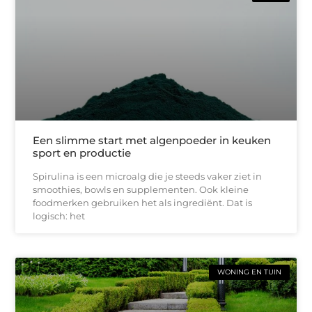
Een slimme start met algenpoeder in keuken
sport en productie
Spirulina is een microalg die je steeds vaker ziet in
smoothies, bowls en supplementen. Ook kleine
foodmerken gebruiken het als ingrediënt. Dat is
logisch: het
WONING EN TUIN