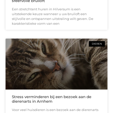
sfeervolle bruiloft
Een stretchtent huren in Hilversum is een
uitstekende keuze wanneer u uw bruiloft een
stijlvolle en ontspannen uitstraling wilt geven. De
karakteristieke vorm van een
DIEREN
Stress verminderen bij een bezoek aan de
dierenarts in Arnhem
Voor veel huisdieren is een bezoek aan de dierenarts