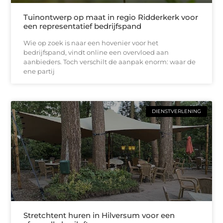
Tuinontwerp op maat in regio Ridderkerk voor
een representatief bedrijfspand
Wie op zoek is naar een hovenier voor het
bedrijfspand, vindt online een overvloed aan
aanbieders. Toch verschilt de aanpak enorm: waar de
ene partij
DIENSTVERLENING
Stretchtent huren in Hilversum voor een