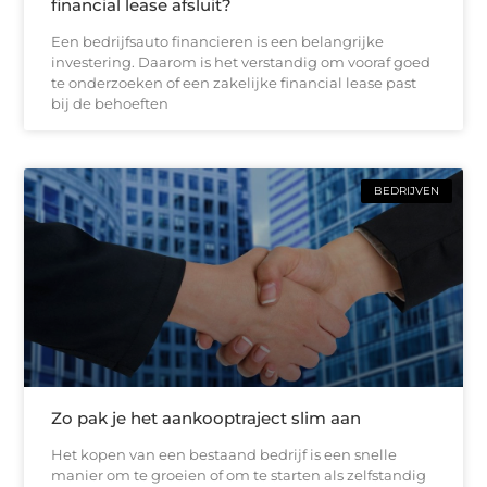
financial lease afsluit?
Een bedrijfsauto financieren is een belangrijke
investering. Daarom is het verstandig om vooraf goed
te onderzoeken of een zakelijke financial lease past
bij de behoeften
BEDRIJVEN
Zo pak je het aankooptraject slim aan
Het kopen van een bestaand bedrijf is een snelle
manier om te groeien of om te starten als zelfstandig