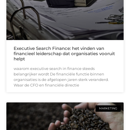
Executive Search Finance: het vinden van
financieel leiderschap dat organisaties vooruit
helpt
waarom executive search in finance steeds
belangrijker wordt De financiële functie binnen
organisaties is de afgelopen jaren sterk veranderd.
Waar de CFO en financiële directie
MARKETING