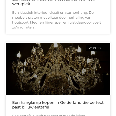
werkplek
Een klassiek interieur draait om samenhang. De
meubels praten met elkaar door herhaling van
houtsoort, kleur en lijnenspel, en juist daardoor voelt
zo’n ruimte af.
WONINGEN
Een hanglamp kopen in Gelderland die perfect
past bij uw eettafel
Een eettafel wordt pas echt af met de juiste