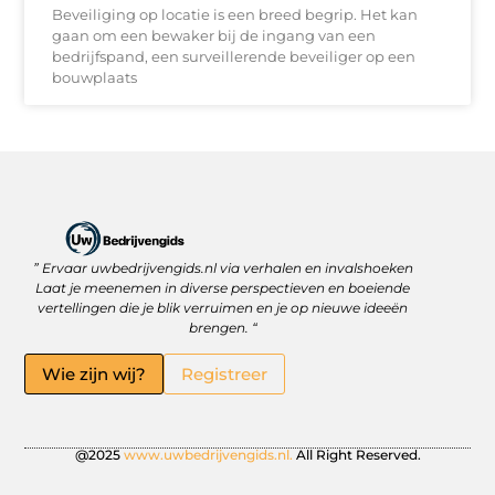
Beveiliging op locatie is een breed begrip. Het kan
gaan om een bewaker bij de ingang van een
bedrijfspand, een surveillerende beveiliger op een
bouwplaats
” Ervaar uwbedrijvengids.nl via verhalen en invalshoeken
Linkbuilding Platform: Jouw Sleutel tot Betere Online Zichtbaarheid
Hoe kan je online geld verdienen? Ontdek wat écht werkt
Laat je meenemen in diverse perspectieven en boeiende
vertellingen die je blik verruimen en je op nieuwe ideeën
brengen. “
Wie zijn wij?
Registreer
@2025
www.uwbedrijvengids.nl.
All Right Reserved.