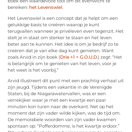
boek een waardevolle tool om dit evenwicht te
bereiken:
het Levenswiel
.
Het Levenswiel is een concept dat je helpt om een
gelukkige basis te creëren waarop je kunt
terugvallen wanneer je privéleven even tegenzit. Het
stelt je in staat om sterker te staan en het leven
beter aan te kunnen. Het idee is om je bedrijf zo te
creëren dat je van elke dag kunt genieten. Want
zoals Arvid in zijn boek (
Drie +1 = G.O.U.D.
) zegt: “Het
is belangrijk om te genieten van het leven, voor je
het weet is het voorbij.”
Arvid illustreert dit punt met een prachtig verhaal uit
zijn jeugd. Tijdens een vakantie in de Verenigde
Staten, bij de Niagarawatervallen, was er een
verrekijker waar je met een kwartje een paar
minuten kon turen naar de overkant. Net op het
moment dat zijn vader wilde kijken, was de tijd om.
De memorabele woorden van zijn vader kwamen
spontaan op: “Pofferdomme, is het kwartje erdoor.”