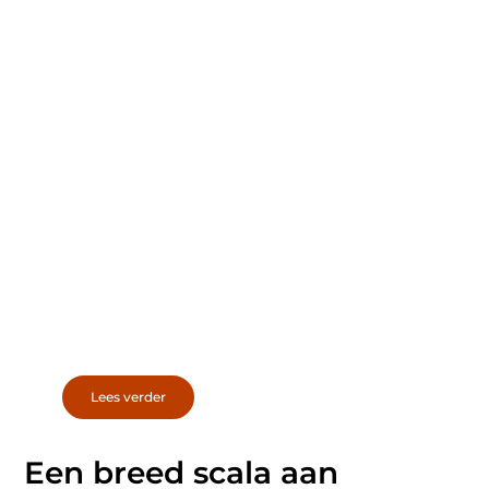
Uw woning verhuren
in Den Bosch
Next Move Makelaars helpt u bij het verhuren
van uw woning in Den Bosch. Als
verhuurmakelaar storten zij zich volledig op
het verhuren van woningen in Den Bosch voor
particulieren. Zo kunt u profiteren van ...
Lees verder
Een breed scala aan