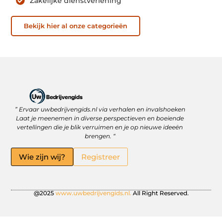
Zakelijke dienstverlening
Bekijk hier al onze categorieën
” Ervaar uwbedrijvengids.nl via verhalen en invalshoeken
Linkbuilding Platform: Jouw Sleutel tot Betere Online Zichtbaarheid
Hoe kan je online geld verdienen? Ontdek wat écht werkt
Laat je meenemen in diverse perspectieven en boeiende
vertellingen die je blik verruimen en je op nieuwe ideeën
brengen. “
Wie zijn wij?
Registreer
@2025
www.uwbedrijvengids.nl.
All Right Reserved.