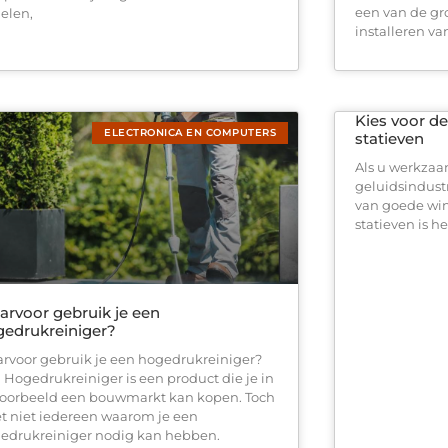
een van de gr
elen,
installeren va
Kies voor de
ELECTRONICA EN COMPUTERS
statieven
Als u werkzaam
geluidsindustr
van goede win
statieven is h
rvoor gebruik je een
edrukreiniger?
rvoor gebruik je een hogedrukreiniger?
 Hogedrukreiniger is een product die je in
voorbeeld een bouwmarkt kan kopen. Toch
t niet iedereen waarom je een
edrukreiniger nodig kan hebben.