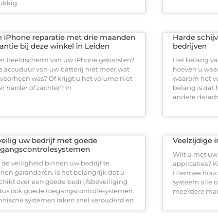
ukkig
 iPhone reparatie met drie maanden
Harde schijv
antie bij deze winkel in Leiden
bedrijven
het beeldscherm van uw iPhone gebarsten?
Het belang va
de accuduur van uw batterij niet meer wat
hoeven u waars
 voorheen was? Of krijgt u het volume niet
waarom het v
r harder of zachter? In
belang is dat
andere datadr
eilig uw bedrijf met goede
Veelzijdige 
egangscontrolesystemen
Wilt u met uw 
de veiligheid binnen uw bedrijf te
applicaties? K
nen garanderen, is het belangrijk dat u
Hiermee houdt
chikt over een goede bedrijfsbeveiliging
systeem alle c
dus ook goede toegangscontrolesystemen.
meerdere mark
hnische systemen raken snel verouderd en