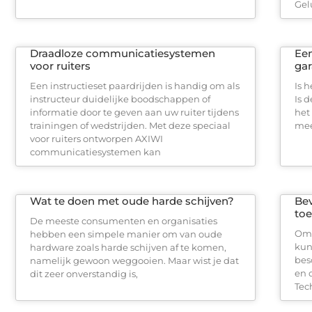
Gel
Draadloze communicatiesystemen
Een
voor ruiters
gar
Een instructieset paardrijden is handig om als
Is 
instructeur duidelijke boodschappen of
Is 
informatie door te geven aan uw ruiter tijdens
het
trainingen of wedstrijden. Met deze speciaal
mee
voor ruiters ontworpen AXIWI
communicatiesystemen kan
Wat te doen met oude harde schijven?
Bev
to
De meeste consumenten en organisaties
Om 
hebben een simpele manier om van oude
kun
hardware zoals harde schijven af te komen,
bes
namelijk gewoon weggooien. Maar wist je dat
en 
dit zeer onverstandig is,
Tec