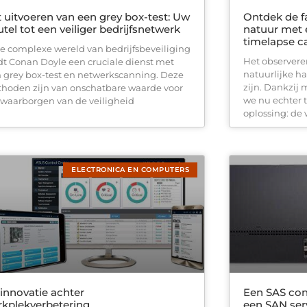
 uitvoeren van een grey box-test: Uw
Ontdek de f
utel tot een veiliger bedrijfsnetwerk
natuur met 
timelapse 
de complexe wereld van bedrijfsbeveiliging
Het observere
dt Conan Doyle een cruciale dienst met
natuurlijke h
 grey box-test en netwerkscanning. Deze
zijn. Dankzij
hoden zijn van onschatbare waarde voor
we nu echter 
 waarborgen van de veiligheid
oplossing: de 
ELECTRONICA EN COMPUTERS
innovatie achter
Een SAS con
kplekverbetering
een SAN ser