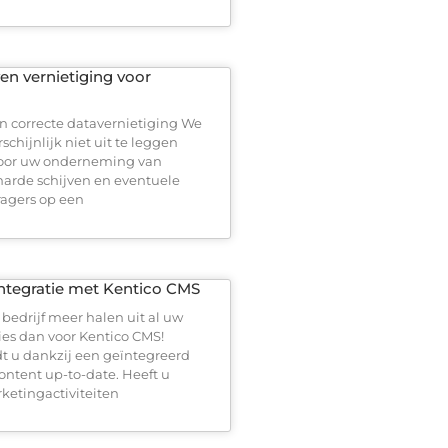
en vernietiging voor
n correcte datavernietiging We
chijnlijk niet uit te leggen
oor uw onderneming van
 harde schijven en eventuele
agers op een
integratie met Kentico CMS
bedrijf meer halen uit al uw
ies dan voor Kentico CMS!
 u dankzij een geïntegreerd
ontent up-to-date. Heeft u
etingactiviteiten