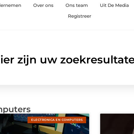
ndernemen
Over ons
Ons team
Uit De Media
Registreer
ier zijn uw zoekresultat
mputers
ELECTRONICA EN COMPUTERS