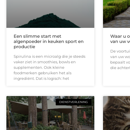
Een slimme start met
Waar u op
algenpoeder in keuken sport en
van uw v
productie
De voortui
Spirulina is een microalg die je steeds
van uw won
vaker ziet in smoothies, bowls en
bepaalt vo
supplementen. Ook kleine
die achterb
foodmerken gebruiken het als
ingrediënt. Dat is logisch: het
DIENSTVERLENING