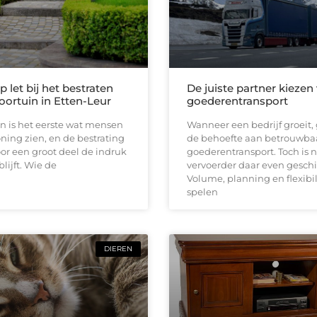
 let bij het bestraten
De juiste partner kiezen
oortuin in Etten-Leur
goederentransport
n is het eerste wat mensen
Wanneer een bedrijf groeit, 
ing zien, en de bestrating
de behoefte aan betrouwba
or een groot deel de indruk
goederentransport. Toch is n
lijft. Wie de
vervoerder daar even geschi
Volume, planning en flexibil
spelen
DIEREN