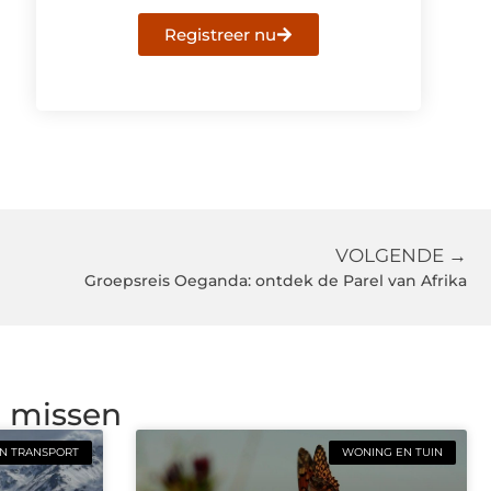
Registreer nu
VOLGENDE →
Groepsreis Oeganda: ontdek de Parel van Afrika
g missen
N TRANSPORT
WONING EN TUIN