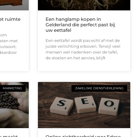
et ruimte
Een hanglamp kopen in
Gelderland die perfect past bij
uw eettafel
t om
Een eettafel wordt pas echt af met de
aten met
juiste verlichting erboven. Terwijl veel
outsoort,
mensen wel nadenken over de tafel,
 daardoor
de stoelen en het servies, blijft
MARKETING
ZAKELIJKE DIENSTVERLENING
ik maakt
Online zichtbaarheid voor Edese