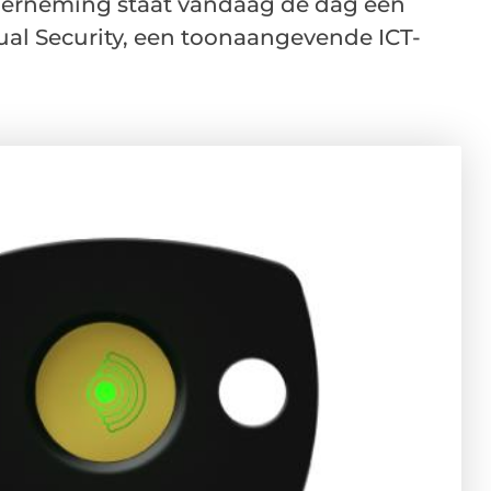
nderneming staat vandaag de dag een
rtual Security, een toonaangevende ICT-