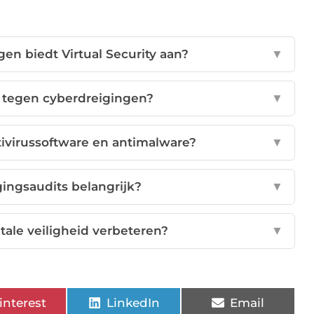
en biedt Virtual Security aan?
▼
y tegen cyberdreigingen?
▼
ntivirussoftware en antimalware?
▼
gingsaudits belangrijk?
▼
itale veiligheid verbeteren?
▼
interest
LinkedIn
Email