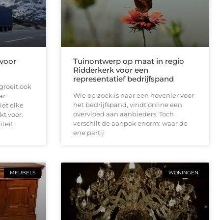
 voor
Tuinontwerp op maat in regio
Ridderkerk voor een
representatief bedrijfspand
groeit ook
Wie op zoek is naar een hovenier voor
ar
het bedrijfspand, vindt online een
iet elke
overvloed aan aanbieders. Toch
kt voor.
verschilt de aanpak enorm: waar de
iteit
ene partij
MEUBELS
WONINGEN