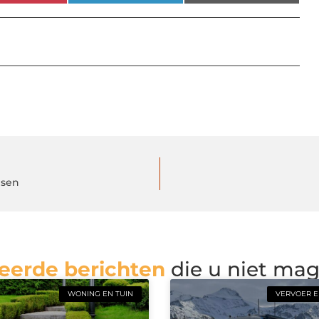
lsen
eerde berichten
die u niet ma
WONING EN TUIN
VERVOER E