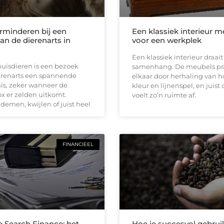
erminderen bij een
Een klassiek interieur m
an de dierenarts in
voor een werkplek
Een klassiek interieur draai
huisdieren is een bezoek
samenhang. De meubels pr
erenarts een spannende
elkaar door herhaling van h
is, zeker wanneer de
kleur en lijnenspel, en juist
x er zelden uitkomt.
voelt zo’n ruimte af.
demen, kwijlen of juist heel
FINANCIEEL
e Search Finance: het
Hoe je succesvol gebru