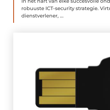
In het hart van elke succesvolle o
robuuste ICT-security strategie. Vi
dienstverlener, ...