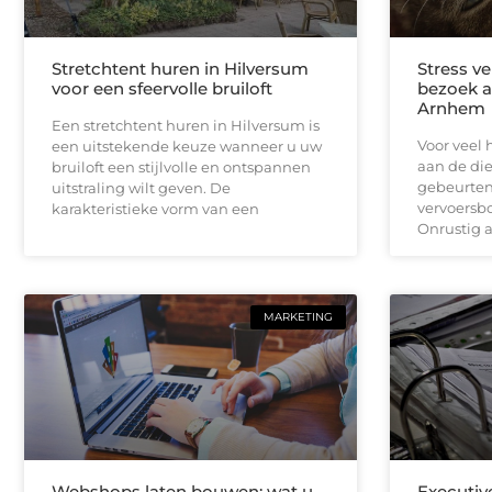
Stretchtent huren in Hilversum
Stress v
voor een sfeervolle bruiloft
bezoek a
Arnhem
Een stretchtent huren in Hilversum is
Voor veel 
een uitstekende keuze wanneer u uw
aan de di
bruiloft een stijlvolle en ontspannen
gebeurten
uitstraling wilt geven. De
vervoersbo
karakteristieke vorm van een
Onrustig a
MARKETING
Webshops laten bouwen: wat u
Executiv