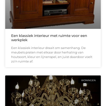
Een klassiek interieur met ruimte voor een
werkplek
Een klassiek interieur draait om samenhang. De
meubels praten met elkaar door herhaling van
houtsoort, kleur en lijnenspel, en juist daardoor voelt
zo’n ruimte af.
WONINGEN