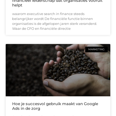
financieel leiderschap dat organisaties vooruit
helpt
waarom executive search in finance steeds
belangrijker wordt De financiële functie binnen
organisaties is de afgelopen jaren sterk veranderd.
Waar de CFO en financiële directie
MARKETING
Hoe je succesvol gebruik maakt van Google
Ads in de zorg