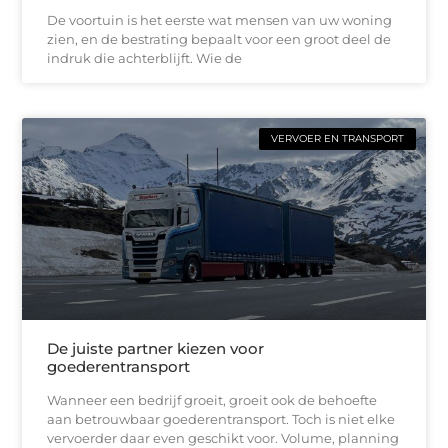
De voortuin is het eerste wat mensen van uw woning
zien, en de bestrating bepaalt voor een groot deel de
indruk die achterblijft. Wie de
VERVOER EN TRANSPORT
De juiste partner kiezen voor
goederentransport
Wanneer een bedrijf groeit, groeit ook de behoefte
aan betrouwbaar goederentransport. Toch is niet elke
vervoerder daar even geschikt voor. Volume, planning