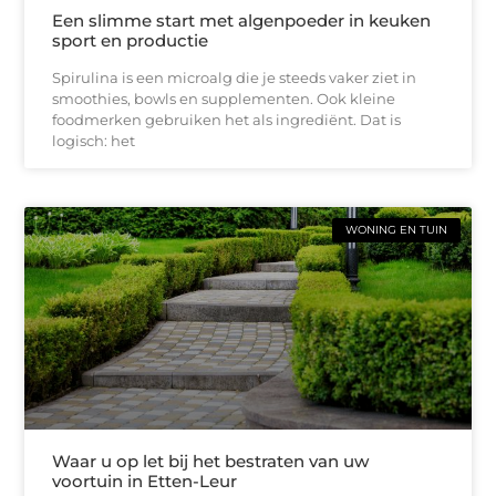
Een slimme start met algenpoeder in keuken
sport en productie
Spirulina is een microalg die je steeds vaker ziet in
smoothies, bowls en supplementen. Ook kleine
foodmerken gebruiken het als ingrediënt. Dat is
logisch: het
WONING EN TUIN
Waar u op let bij het bestraten van uw
voortuin in Etten-Leur