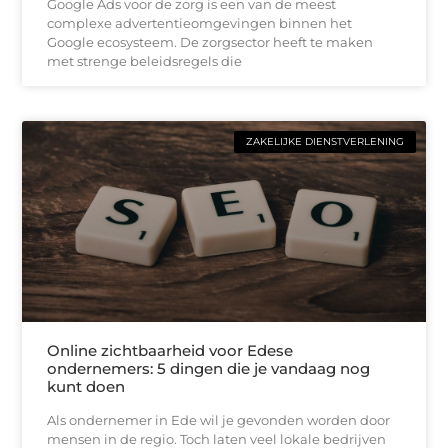
Google Ads voor de zorg is een van de meest
complexe advertentieomgevingen binnen het
Google ecosysteem. De zorgsector heeft te maken
met strenge beleidsregels die
ZAKELIJKE DIENSTVERLENING
Online zichtbaarheid voor Edese
ondernemers: 5 dingen die je vandaag nog
kunt doen
Als ondernemer in Ede wil je gevonden worden door
mensen in de regio. Toch laten veel lokale bedrijven