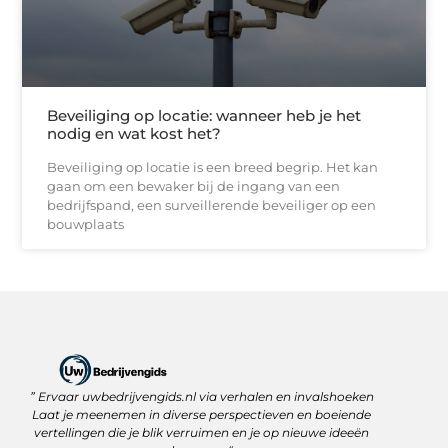
Beveiliging op locatie: wanneer heb je het
nodig en wat kost het?
Beveiliging op locatie is een breed begrip. Het kan
gaan om een bewaker bij de ingang van een
bedrijfspand, een surveillerende beveiliger op een
bouwplaats
” Ervaar uwbedrijvengids.nl via verhalen en invalshoeken
Linkbuilding Platform: Jouw Sleutel tot Betere Online Zichtbaarheid
Hoe kan je online geld verdienen? Ontdek wat écht werkt
Laat je meenemen in diverse perspectieven en boeiende
vertellingen die je blik verruimen en je op nieuwe ideeën