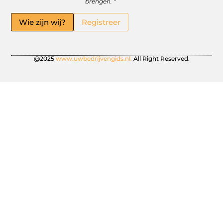
brengen. “
Wie zijn wij?
Registreer
@2025
www.uwbedrijvengids.nl.
All Right Reserved.