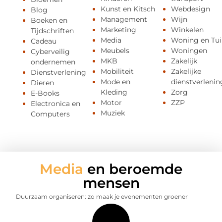
Kunst en Kitsch
Webdesign
Blog
Management
Wijn
Boeken en
Marketing
Winkelen
Tijdschriften
Media
Woning en Tui
Cadeau
Meubels
Woningen
Cyberveilig
MKB
Zakelijk
ondernemen
Mobiliteit
Zakelijke
Dienstverlening
Mode en
dienstverlenin
Dieren
Kleding
Zorg
E-Books
Motor
ZZP
Electronica en
Muziek
Computers
Media
en beroemde
mensen
Duurzaam organiseren: zo maak je evenementen groener