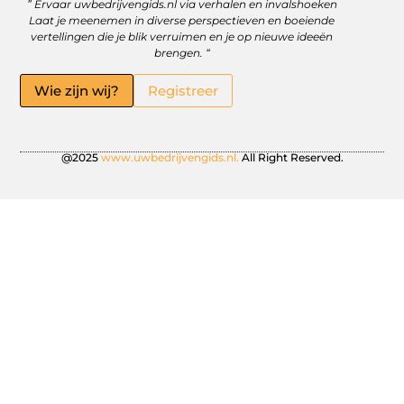
” Ervaar uwbedrijvengids.nl via verhalen en invalshoeken
Linkbuilding Platform: Jouw Sleutel tot Betere Online Zichtbaarheid
Hoe kan je online geld verdienen? Ontdek wat écht werkt
Laat je meenemen in diverse perspectieven en boeiende
vertellingen die je blik verruimen en je op nieuwe ideeën
brengen. “
Wie zijn wij?
Registreer
@2025
www.uwbedrijvengids.nl.
All Right Reserved.