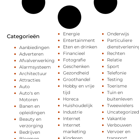
Energie
Onderwijs
Categorieën
Entertainment
Particuliere
Eten en drinken
dienstverlenin
Aanbiedingen
Financieel
Rechten
Adverteren
Fotografie
Relatie
Afvalverwerking
Geschenken
Sport
Alarmsysteem
Gezondheid
Telefonie
Architectuur
Groothandel
Testing
Attracties
Hobby en vrije
Toerisme
Auto
tijd
Tuin en
Auto's en
Horeca
buitenleven
Motoren
Huishoudelijk
Tweewielers
Banen en
Industrie
Uncategorized
opleidingen
Internet
Vakantie
Beauty en
Internet
Verbouwen
verzorging
marketing
Vervoer en
Bedrijven
Kinderen
transport
Bloemen