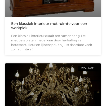
Een klassiek interieur met ruimte voor een
werkplek
Een klassiek interieur draait om samenhang. De
meubels praten met elkaar door herhaling van
houtsoort, kleur en lijnenspel, en juist daardoor voelt
zo’n ruimte af.
WONINGEN