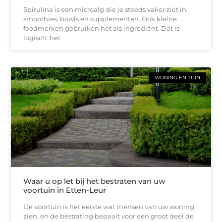
Spirulina is een microalg die je steeds vaker ziet in
smoothies, bowls en supplementen. Ook kleine
foodmerken gebruiken het als ingrediënt. Dat is
logisch: het
WONING EN TUIN
Waar u op let bij het bestraten van uw
voortuin in Etten-Leur
De voortuin is het eerste wat mensen van uw woning
zien, en de bestrating bepaalt voor een groot deel de