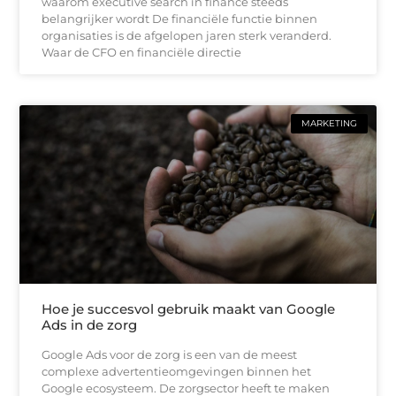
waarom executive search in finance steeds
belangrijker wordt De financiële functie binnen
organisaties is de afgelopen jaren sterk veranderd.
Waar de CFO en financiële directie
MARKETING
Hoe je succesvol gebruik maakt van Google
Ads in de zorg
Google Ads voor de zorg is een van de meest
complexe advertentieomgevingen binnen het
Google ecosysteem. De zorgsector heeft te maken