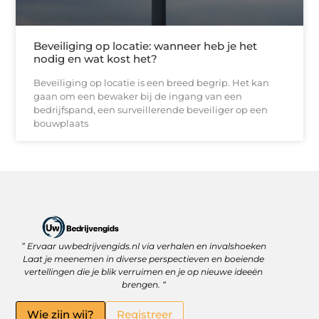
Beveiliging op locatie: wanneer heb je het
nodig en wat kost het?
Beveiliging op locatie is een breed begrip. Het kan
gaan om een bewaker bij de ingang van een
bedrijfspand, een surveillerende beveiliger op een
bouwplaats
” Ervaar uwbedrijvengids.nl via verhalen en invalshoeken
Linkbuilding Platform: Jouw Sleutel tot Betere Online Zichtbaarheid
Hoe kan je online geld verdienen? Ontdek wat écht werkt
Laat je meenemen in diverse perspectieven en boeiende
vertellingen die je blik verruimen en je op nieuwe ideeën
brengen. “
Wie zijn wij?
Registreer