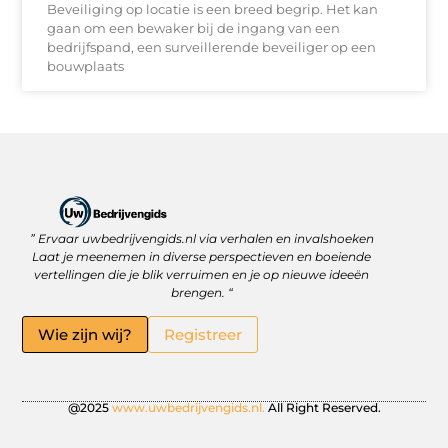
Beveiliging op locatie is een breed begrip. Het kan
gaan om een bewaker bij de ingang van een
bedrijfspand, een surveillerende beveiliger op een
bouwplaats
” Ervaar uwbedrijvengids.nl via verhalen en invalshoeken
Linkbuilding Platform: Jouw Sleutel tot Betere Online Zichtbaarheid
Hoe kan je online geld verdienen? Ontdek wat écht werkt
Laat je meenemen in diverse perspectieven en boeiende
vertellingen die je blik verruimen en je op nieuwe ideeën
brengen. “
Wie zijn wij?
Registreer
@2025
www.uwbedrijvengids.nl.
All Right Reserved.