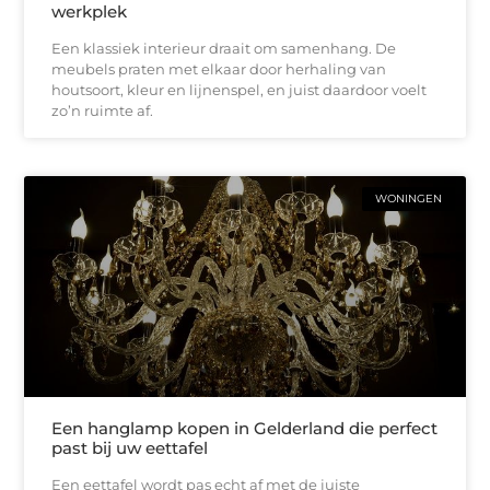
werkplek
Een klassiek interieur draait om samenhang. De
meubels praten met elkaar door herhaling van
houtsoort, kleur en lijnenspel, en juist daardoor voelt
zo’n ruimte af.
WONINGEN
Een hanglamp kopen in Gelderland die perfect
past bij uw eettafel
Een eettafel wordt pas echt af met de juiste