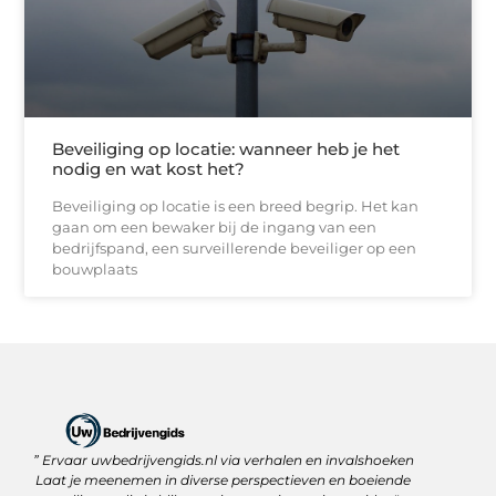
Beveiliging op locatie: wanneer heb je het
nodig en wat kost het?
Beveiliging op locatie is een breed begrip. Het kan
gaan om een bewaker bij de ingang van een
bedrijfspand, een surveillerende beveiliger op een
bouwplaats
” Ervaar uwbedrijvengids.nl via verhalen en invalshoeken
Linkbuilding Platform: Jouw Sleutel tot Betere Online Zichtbaarheid
Hoe kan je online geld verdienen? Ontdek wat écht werkt
Laat je meenemen in diverse perspectieven en boeiende