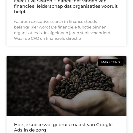
Executive Search Finance: het vinden van
financieel leiderschap dat organisaties vooruit
helpt
waarom executive search in finance steeds
belangrijker wordt De financiële functie binnen
organisaties is de afgelopen jaren sterk veranderd.
Waar de CFO en financiële directie
MARKETING
Hoe je succesvol gebruik maakt van Google
Ads in de zorg