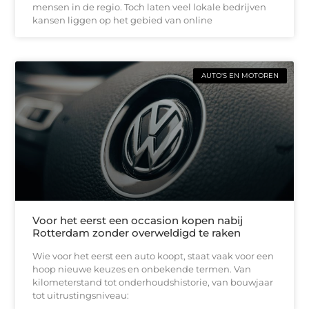
mensen in de regio. Toch laten veel lokale bedrijven
kansen liggen op het gebied van online
AUTO'S EN MOTOREN
Voor het eerst een occasion kopen nabij
Rotterdam zonder overweldigd te raken
Wie voor het eerst een auto koopt, staat vaak voor een
hoop nieuwe keuzes en onbekende termen. Van
kilometerstand tot onderhoudshistorie, van bouwjaar
tot uitrustingsniveau: