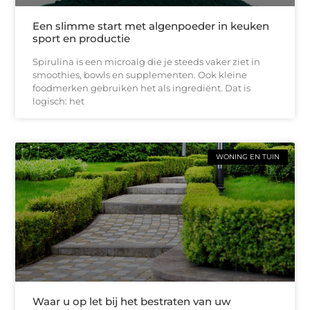
Een slimme start met algenpoeder in keuken
sport en productie
Spirulina is een microalg die je steeds vaker ziet in
smoothies, bowls en supplementen. Ook kleine
foodmerken gebruiken het als ingrediënt. Dat is
logisch: het
WONING EN TUIN
Waar u op let bij het bestraten van uw