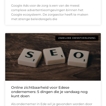
Google Ads voor de zorg is een van de meest
complexe advertentieomgevingen binnen het
Google ecosysteem. De zorgsector heeft te maken
met strenge beleidsregels die
ZAKELIJKE DIENSTVERLENING
Online zichtbaarheid voor Edese
ondernemers: 5 dingen die je vandaag nog
kunt doen
Als ondernemer in Ede wil je gevonden worden door