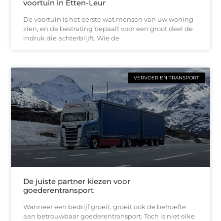
voortuin in Etten-Leur
De voortuin is het eerste wat mensen van uw woning
zien, en de bestrating bepaalt voor een groot deel de
indruk die achterblijft. Wie de
VERVOER EN TRANSPORT
De juiste partner kiezen voor
goederentransport
Wanneer een bedrijf groeit, groeit ook de behoefte
aan betrouwbaar goederentransport. Toch is niet elke