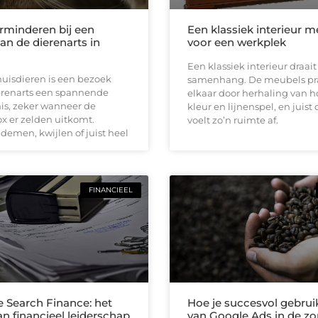
erminderen bij een
Een klassiek interieur m
an de dierenarts in
voor een werkplek
Een klassiek interieur draai
huisdieren is een bezoek
samenhang. De meubels pr
erenarts een spannende
elkaar door herhaling van h
is, zeker wanneer de
kleur en lijnenspel, en juist
x er zelden uitkomt.
voelt zo’n ruimte af.
demen, kwijlen of juist heel
FINANCIEEL
e Search Finance: het
Hoe je succesvol gebru
n financieel leiderschap
van Google Ads in de zo