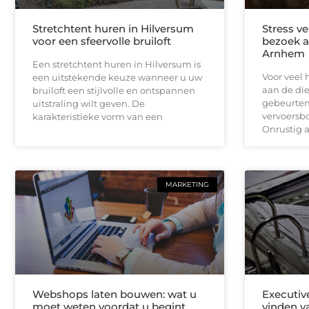
Stretchtent huren in Hilversum
Stress v
voor een sfeervolle bruiloft
bezoek a
Arnhem
Een stretchtent huren in Hilversum is
Voor veel 
een uitstekende keuze wanneer u uw
aan de di
bruiloft een stijlvolle en ontspannen
gebeurten
uitstraling wilt geven. De
vervoersbo
karakteristieke vorm van een
Onrustig a
MARKETING
Webshops laten bouwen: wat u
Executiv
moet weten voordat u begint
vinden va