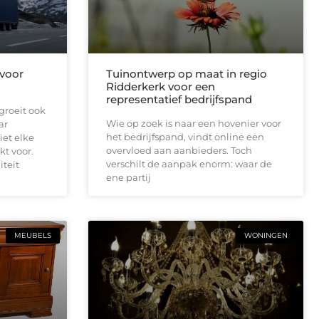
 voor
Tuinontwerp op maat in regio
Ridderkerk voor een
representatief bedrijfspand
groeit ook
Wie op zoek is naar een hovenier voor
ar
het bedrijfspand, vindt online een
iet elke
overvloed aan aanbieders. Toch
kt voor.
verschilt de aanpak enorm: waar de
iteit
ene partij
MEUBELS
WONINGEN