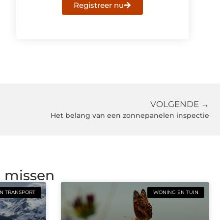
Registreer nu
VOLGENDE →
Het belang van een zonnepanelen inspectie
g missen
N TRANSPORT
WONING EN TUIN