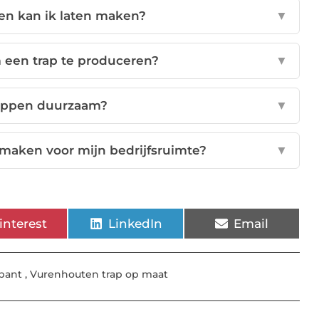
en kan ik laten maken?
▼
 een trap te produceren?
▼
rappen duurzaam?
▼
 maken voor mijn bedrijfsruimte?
▼
interest
LinkedIn
Email
bant
,
Vurenhouten trap op maat