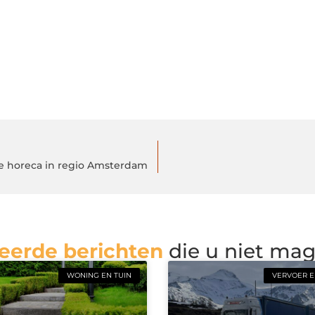
 de horeca in regio Amsterdam
eerde berichten
die u niet ma
WONING EN TUIN
VERVOER E