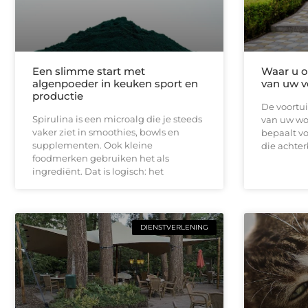
Een slimme start met
Waar u op
algenpoeder in keuken sport en
van uw v
productie
De voortui
Spirulina is een microalg die je steeds
van uw won
vaker ziet in smoothies, bowls en
bepaalt vo
supplementen. Ook kleine
die achterb
foodmerken gebruiken het als
ingrediënt. Dat is logisch: het
DIENSTVERLENING