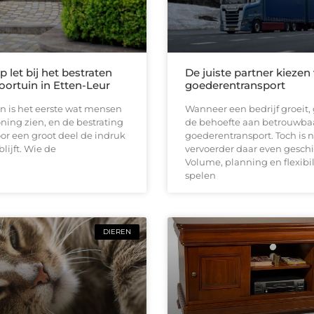
 let bij het bestraten
De juiste partner kiezen
oortuin in Etten-Leur
goederentransport
n is het eerste wat mensen
Wanneer een bedrijf groeit, 
ing zien, en de bestrating
de behoefte aan betrouwba
or een groot deel de indruk
goederentransport. Toch is n
lijft. Wie de
vervoerder daar even geschi
Volume, planning en flexibil
spelen
DIEREN