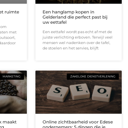
et ruimte
Een hanglamp kopen in
Gelderland die perfect past bij
uw eettafel
t om
Een eettafel wordt pas echt af met de
aten met
juiste verlichting erboven. Terwijl veel
outsoort,
mensen wel nadenken over de tafel,
 daardoor
de stoelen en het servies, blijft
MARKETING
ZAKELIJKE DIENSTVERLENING
ik maakt
Online zichtbaarheid voor Edese
rg
ondernemers: 5 dingen die je