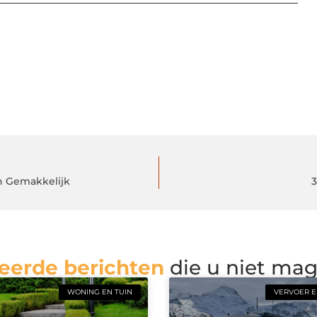
n Gemakkelijk
3
eerde berichten
die u niet ma
WONING EN TUIN
VERVOER E