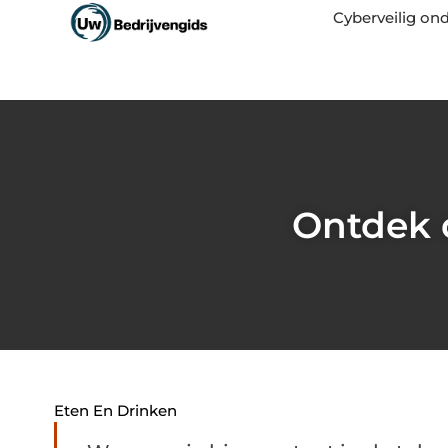
Cyberveilig o
Ontdek d
Eten En Drinken