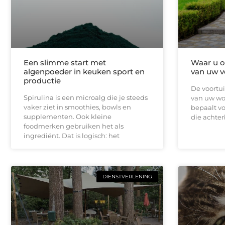
Een slimme start met
Waar u op
algenpoeder in keuken sport en
van uw v
productie
De voortui
Spirulina is een microalg die je steeds
van uw won
vaker ziet in smoothies, bowls en
bepaalt vo
supplementen. Ook kleine
die achterb
foodmerken gebruiken het als
ingrediënt. Dat is logisch: het
DIENSTVERLENING