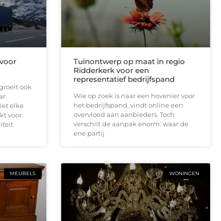
 voor
Tuinontwerp op maat in regio
Ridderkerk voor een
representatief bedrijfspand
groeit ook
Wie op zoek is naar een hovenier voor
ar
het bedrijfspand, vindt online een
iet elke
overvloed aan aanbieders. Toch
kt voor.
verschilt de aanpak enorm: waar de
iteit
ene partij
MEUBELS
WONINGEN