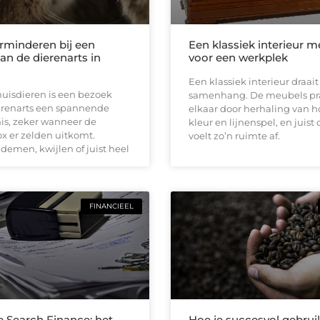
erminderen bij een
Een klassiek interieur m
an de dierenarts in
voor een werkplek
Een klassiek interieur draai
huisdieren is een bezoek
samenhang. De meubels pr
erenarts een spannende
elkaar door herhaling van h
is, zeker wanneer de
kleur en lijnenspel, en juist
x er zelden uitkomt.
voelt zo’n ruimte af.
demen, kwijlen of juist heel
FINANCIEEL
e Search Finance: het
Hoe je succesvol gebru