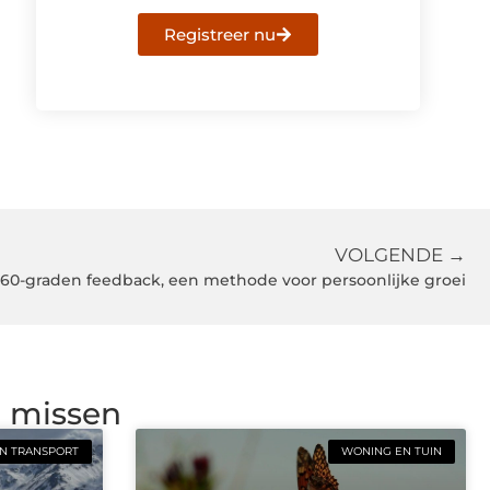
Registreer nu
VOLGENDE →
60-graden feedback, een methode voor persoonlijke groei
g missen
N TRANSPORT
WONING EN TUIN