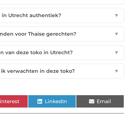
 in Utrecht authentiek?
▼
vinden voor Thaise gerechten?
▼
en van deze toko in Utrecht?
▼
 ik verwachten in deze toko?
▼
interest
LinkedIn
Email
t