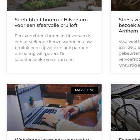
Stretchtent huren in Hilversum
Stress v
voor een sfeervolle bruiloft
bezoek a
Arnhem
Een stretchtent huren in Hilversum is
Voor veel 
een uitstekende keuze wanneer u uw
aan de di
bruiloft een stijlvolle en ontspannen
gebeurten
uitstraling wilt geven. De
vervoersbo
karakteristieke vorm van een
Onrustig a
MARKETING
Webshops laten bouwen: wat u
Executiv