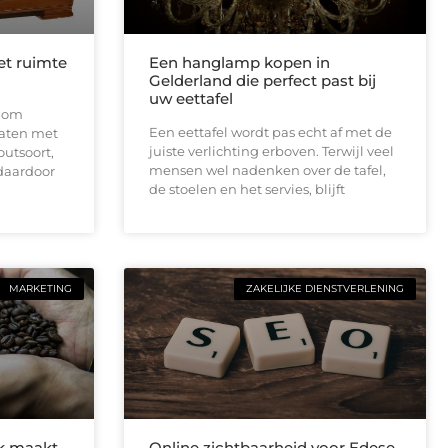
et ruimte
Een hanglamp kopen in
Gelderland die perfect past bij
uw eettafel
t om
Een eettafel wordt pas echt af met de
aten met
juiste verlichting erboven. Terwijl veel
outsoort,
mensen wel nadenken over de tafel,
 daardoor
de stoelen en het servies, blijft
MARKETING
ZAKELIJKE DIENSTVERLENING
ik maakt
Online zichtbaarheid voor Edese