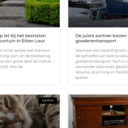
 let bij het bestraten
De juiste partner kiezen
oortuin in Etten-Leur
goederentransport
n is het eerste wat mensen
Wanneer een bedrijf groeit, 
ing zien, en de bestrating
de behoefte aan betrouwba
or een groot deel de indruk
goederentransport. Toch is n
lijft. Wie de
vervoerder daar even geschi
Volume, planning en flexibil
spelen
DIEREN