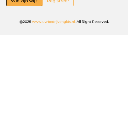
Wie zijn wij?
Registreer
@2025
www.uwbedrijvengids.nl.
All Right Reserved.