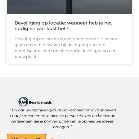
Beveiliging op locatie: wanneer heb je het
nodig en wat kost het?
Beveiliging op locatie is een breed begrip. Het kan
gaan om een bewaker bij de ingang van een
bedrijfspand, een surveillerende beveiliger op een
bouwplaats
” Ervaar uwbedrijvengids.nl via verhalen en invalshoeken
Linkbuilding Platform: Jouw Sleutel tot Betere Online Zichtbaarheid
Hoe kan je online geld verdienen? Ontdek wat écht werkt
Laat je meenemen in diverse perspectieven en boeiende
vertellingen die je blik verruimen en je op nieuwe ideeën
brengen. “