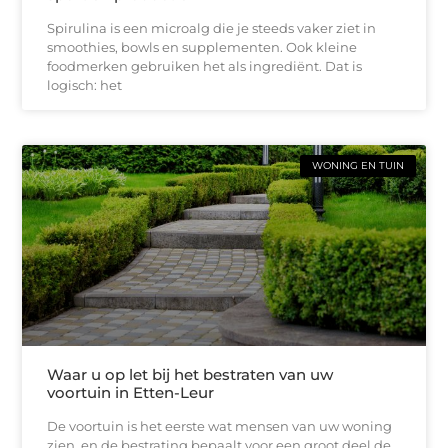
Spirulina is een microalg die je steeds vaker ziet in
smoothies, bowls en supplementen. Ook kleine
foodmerken gebruiken het als ingrediënt. Dat is
logisch: het
WONING EN TUIN
Waar u op let bij het bestraten van uw
voortuin in Etten-Leur
De voortuin is het eerste wat mensen van uw woning
zien, en de bestrating bepaalt voor een groot deel de