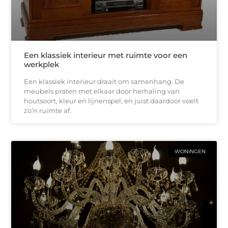
Een klassiek interieur met ruimte voor een
werkplek
Een klassiek interieur draait om samenhang. De
meubels praten met elkaar door herhaling van
houtsoort, kleur en lijnenspel, en juist daardoor voelt
zo’n ruimte af.
WONINGEN