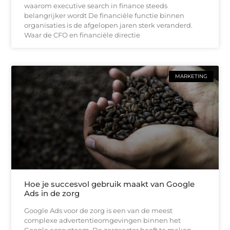
waarom executive search in finance steeds
belangrijker wordt De financiële functie binnen
organisaties is de afgelopen jaren sterk veranderd.
Waar de CFO en financiële directie
MARKETING
Hoe je succesvol gebruik maakt van Google
Ads in de zorg
Google Ads voor de zorg is een van de meest
complexe advertentieomgevingen binnen het
Google ecosysteem. De zorgsector heeft te maken