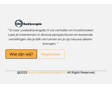
” Ervaar uwbedrijvengids.nl via verhalen en invalshoeken
Linkbuilding Platform: Jouw Sleutel tot Betere Online Zichtbaarheid
Hoe kan je online geld verdienen? Ontdek wat écht werkt
Laat je meenemen in diverse perspectieven en boeiende
vertellingen die je blik verruimen en je op nieuwe ideeën
brengen. “
Wie zijn wij?
Registreer
@2025
www.uwbedrijvengids.nl.
All Right Reserved.