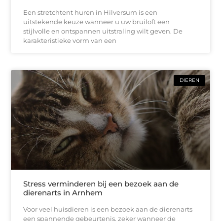
Een stretchtent huren in Hilversum is een
uitstekende keuze wanneer u uw bruiloft een
stijlvolle en ontspannen uitstraling wilt geven. De
karakteristieke vorm van een
DIEREN
Stress verminderen bij een bezoek aan de
dierenarts in Arnhem
Voor veel huisdieren is een bezoek aan de dierenarts
een spannende gebeurtenis, zeker wanneer de