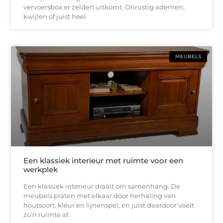
vervoersbox er zelden uitkomt. Onrustig ademen,
kwijlen of juist heel
MEUBELS
Een klassiek interieur met ruimte voor een
werkplek
Een klassiek interieur draait om samenhang. De
meubels praten met elkaar door herhaling van
houtsoort, kleur en lijnenspel, en juist daardoor voelt
zo’n ruimte af.