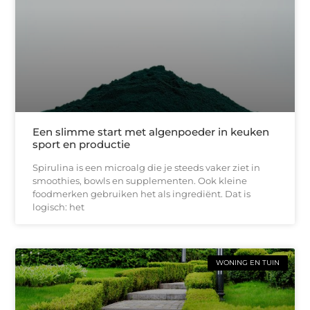
Een slimme start met algenpoeder in keuken
sport en productie
Spirulina is een microalg die je steeds vaker ziet in
smoothies, bowls en supplementen. Ook kleine
foodmerken gebruiken het als ingrediënt. Dat is
logisch: het
WONING EN TUIN