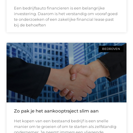
Een bedrijfsauto financieren is een belangrijke
investering. Daarom is het verstandig om vooraf goed
te onderzoeken of een zakelijke financial lease past
bij de behoeften
BEDRIJVEN
Zo pak je het aankooptraject slim aan
Het kopen van een bestaand bedrijf is een snelle
manier om te groeien of om te starten als zelfstandig
ondernemer. Je neemt immers een vliegende