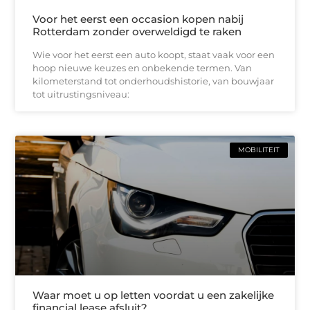
Voor het eerst een occasion kopen nabij
Rotterdam zonder overweldigd te raken
Wie voor het eerst een auto koopt, staat vaak voor een
hoop nieuwe keuzes en onbekende termen. Van
kilometerstand tot onderhoudshistorie, van bouwjaar
tot uitrustingsniveau:
MOBILITEIT
Waar moet u op letten voordat u een zakelijke
financial lease afsluit?