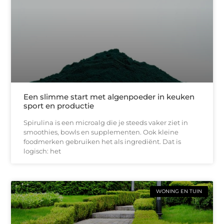
Een slimme start met algenpoeder in keuken
sport en productie
Spirulina is een microalg die je steeds vaker ziet in
smoothies, bowls en supplementen. Ook kleine
foodmerken gebruiken het als ingrediënt. Dat is
logisch: het
WONING EN TUIN