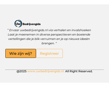
” Ervaar uwbedrijvengids.nl via verhalen en invalshoeken
Linkbuilding Platform: Jouw Sleutel tot Betere Online Zichtbaarheid
Hoe kan je online geld verdienen? Ontdek wat écht werkt
Laat je meenemen in diverse perspectieven en boeiende
vertellingen die je blik verruimen en je op nieuwe ideeën
brengen. “
Wie zijn wij?
Registreer
@2025
www.uwbedrijvengids.nl.
All Right Reserved.