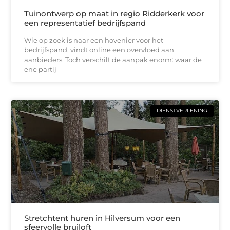
Tuinontwerp op maat in regio Ridderkerk voor
een representatief bedrijfspand
Wie op zoek is naar een hovenier voor het
bedrijfspand, vindt online een overvloed aan
aanbieders. Toch verschilt de aanpak enorm: waar de
ene partij
DIENSTVERLENING
Stretchtent huren in Hilversum voor een
sfeervolle bruiloft