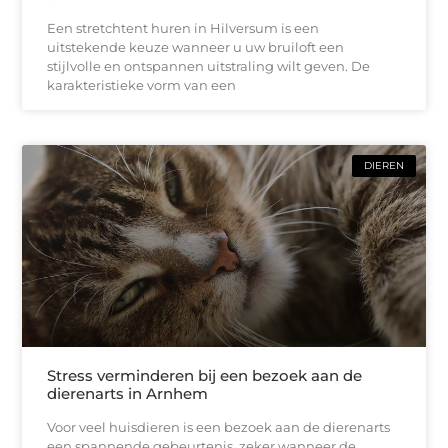
Een stretchtent huren in Hilversum is een
uitstekende keuze wanneer u uw bruiloft een
stijlvolle en ontspannen uitstraling wilt geven. De
karakteristieke vorm van een
DIEREN
Stress verminderen bij een bezoek aan de
dierenarts in Arnhem
Voor veel huisdieren is een bezoek aan de dierenarts
een spannende gebeurtenis, zeker wanneer de