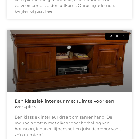
vervoersbox er zelden uitkomt. Onrustig ademen,
kwijlen of juist heel
MEUBELS
Een klassiek interieur met ruimte voor een
werkplek
Een klassiek interieur draait om samenhang. De
meubels praten met elkaar door herhaling van
houtsoort, kleur en lijnenspel, en juist daardoor voelt
zo’n ruimte af.