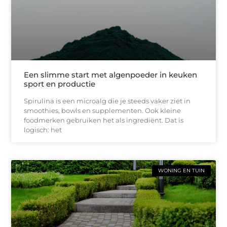
Een slimme start met algenpoeder in keuken
sport en productie
Spirulina is een microalg die je steeds vaker ziet in
smoothies, bowls en supplementen. Ook kleine
foodmerken gebruiken het als ingrediënt. Dat is
logisch: het
WONING EN TUIN