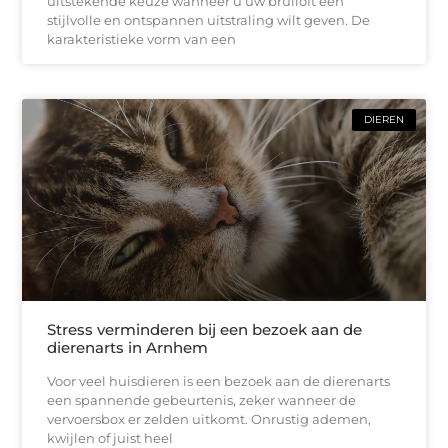
uitstekende keuze wanneer u uw bruiloft een
stijlvolle en ontspannen uitstraling wilt geven. De
karakteristieke vorm van een
DIEREN
Stress verminderen bij een bezoek aan de
dierenarts in Arnhem
Voor veel huisdieren is een bezoek aan de dierenarts
een spannende gebeurtenis, zeker wanneer de
vervoersbox er zelden uitkomt. Onrustig ademen,
kwijlen of juist heel