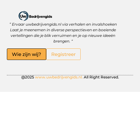
” Ervaar uwbedrijvengids.nl via verhalen en invalshoeken
Linkbuilding Platform: Jouw Sleutel tot Betere Online Zichtbaarheid
Hoe kan je online geld verdienen? Ontdek wat écht werkt
Laat je meenemen in diverse perspectieven en boeiende
vertellingen die je blik verruimen en je op nieuwe ideeën
brengen. “
Wie zijn wij?
Registreer
@2025
www.uwbedrijvengids.nl.
All Right Reserved.