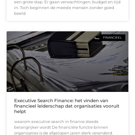
een grote stap. Er gaan verwachtingen, budget en tijd
in. Toch beginnen de meeste mensen zonder goed
beeld
FINANCIEEL
Executive Search Finance: het vinden van
financieel leiderschap dat organisaties vooruit
helpt
waarom executive search in finance steeds
belangrijker wordt De financiële functie binnen
organisaties is de afgelopen jaren sterk veranderd.