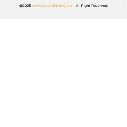
@2025
www.uwbedrijvengids.nl.
All Right Reserved.