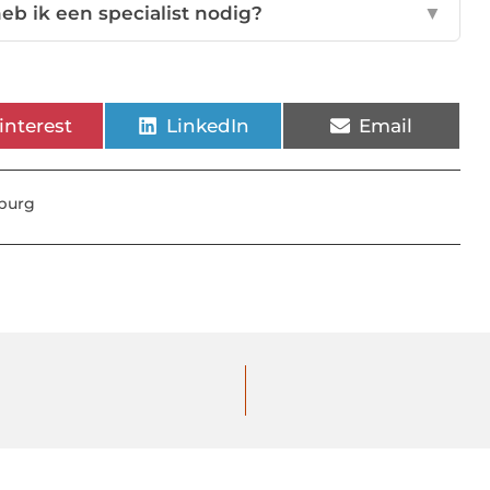
heb ik een specialist nodig?
▼
interest
LinkedIn
Email
lburg