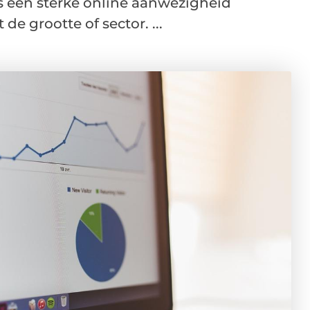
is een sterke online aanwezigheid
de grootte of sector. ...