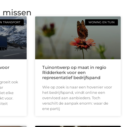
g missen
N TRANSPORT
WONING EN TUIN
 voor
Tuinontwerp op maat in regio
Ridderkerk voor een
representatief bedrijfspand
groeit ook
Wie op zoek is naar een hovenier voor
ar
het bedrijfspand, vindt online een
iet elke
overvloed aan aanbieders. Toch
kt voor.
verschilt de aanpak enorm: waar de
iteit
ene partij