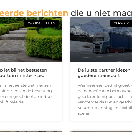
eerde berichten
die u niet ma
WONING EN TUIN
VERVOER E
 let bij het bestraten
De juiste partner kiezen
oortuin in Etten-Leur
goederentransport
n is het eerste wat mensen
Wanneer een bedrijf groeit, 
ing zien, en de bestrating
de behoefte aan betrouwba
or een groot deel de indruk
goederentransport. Toch is n
lijft. Wie de
vervoerder daar even geschi
Volume, planning en flexibil
spelen