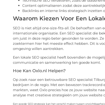
Technische SEO verbeteren, zoals de laadsnelhe
Content optimaliseren zodat deze aantrekkelij
Backlinks en interne links strategisch inzetten
Waarom Kiezen Voor Een Lokale 
SEO is niet altijd one-size-fits-all. De behoeften van 
internationale organisatie. Een SEO specialist die be
om juist in deze regio beter gevonden te worden. Ze
zoektermen hier het meeste effect hebben. Dit is voor
omgeving willen aantrekken.
Een lokale SEO specialist heeft bovendien de mogelij
communicatie en samenwerking ten goede komt.
Hoe Kan Oxlo.nl Helpen?
Op zoek naar een betrouwbare SEO specialist Tilbu
bedrijven in de regio. Met een bewezen trackrecord 
markten, weet Oxlo precies hoe ze jouw website naa
analyse met creatieve strategieën om jouw website 
Een goede SEO-strategie kan het verschil maken tussen onzichtbaarhei