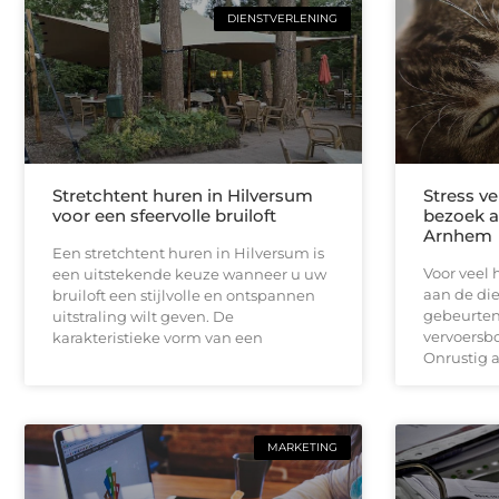
DIENSTVERLENING
Stretchtent huren in Hilversum
Stress v
voor een sfeervolle bruiloft
bezoek a
Arnhem
Een stretchtent huren in Hilversum is
Voor veel 
een uitstekende keuze wanneer u uw
aan de di
bruiloft een stijlvolle en ontspannen
gebeurten
uitstraling wilt geven. De
vervoersbo
karakteristieke vorm van een
Onrustig a
MARKETING