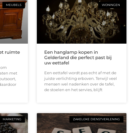
MEUBELS
WONINGEN
et ruimte
Een hanglamp kopen in
Gelderland die perfect past bij
uw eettafel
t om
Een eettafel wordt pas echt af met de
aten met
juiste verlichting erboven. Terwijl veel
outsoort,
mensen wel nadenken over de tafel,
 daardoor
de stoelen en het servies, blijft
MARKETING
ZAKELIJKE DIENSTVERLENING