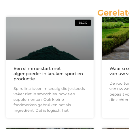
Gerelat
BLOG
Een slimme start met
Waar u op
algenpoeder in keuken sport en
van uw v
productie
De voortui
Spirulina is een microalg die je steeds
van uw won
vaker ziet in smoothies, bowls en
bepaalt vo
supplementen. Ook kleine
die achterb
foodmerken gebruiken het als
ingrediënt. Dat is logisch: het