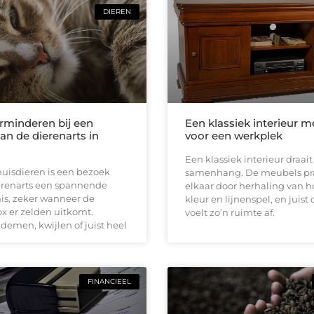
DIEREN
erminderen bij een
Een klassiek interieur m
an de dierenarts in
voor een werkplek
Een klassiek interieur draai
huisdieren is een bezoek
samenhang. De meubels pr
erenarts een spannende
elkaar door herhaling van h
is, zeker wanneer de
kleur en lijnenspel, en juist
x er zelden uitkomt.
voelt zo’n ruimte af.
demen, kwijlen of juist heel
FINANCIEEL