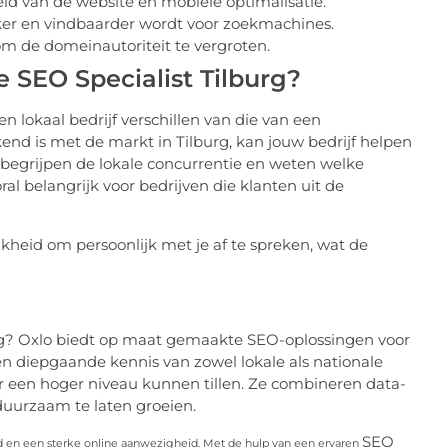
id van de website en mobiele optimalisatie.
ker en vindbaarder wordt voor zoekmachines.
 om de domeinautoriteit te vergroten.
SEO Specialist Tilburg?
een lokaal bedrijf verschillen van die van een
kend is met de markt in Tilburg, kan jouw bedrijf helpen
 begrijpen de lokale concurrentie en weten welke
al belangrijk voor bedrijven die klanten uit de
kheid om persoonlijk met je af te spreken, wat de
rg? Oxlo biedt op maat gemaakte SEO-oplossingen voor
en diepgaande kennis van zowel lokale als nationale
r een hoger niveau kunnen tillen. Ze combineren data-
duurzaam te laten groeien.
SEO
d en een sterke online aanwezigheid. Met de hulp van een ervaren