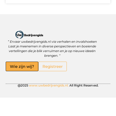
” Ervaar uwbedrijvengids.nl via verhalen en invalshoeken
Linkbuilding Platform: Jouw Sleutel tot Betere Online Zichtbaarheid
Hoe kan je online geld verdienen? Ontdek wat écht werkt
Laat je meenemen in diverse perspectieven en boeiende
vertellingen die je blik verruimen en je op nieuwe ideeën
brengen. “
Wie zijn wij?
Registreer
@2025
www.uwbedrijvengids.nl.
All Right Reserved.