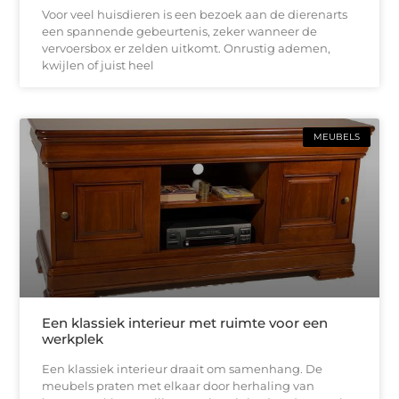
Voor veel huisdieren is een bezoek aan de dierenarts
een spannende gebeurtenis, zeker wanneer de
vervoersbox er zelden uitkomt. Onrustig ademen,
kwijlen of juist heel
MEUBELS
Een klassiek interieur met ruimte voor een
werkplek
Een klassiek interieur draait om samenhang. De
meubels praten met elkaar door herhaling van