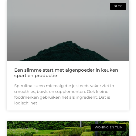
BLOG
Een slimme start met algenpoeder in keuken
sport en productie
Spirulina is een microalg die je steeds vaker ziet in
smoothies, bowls en supplementen. Ook kleine
foodmerken gebruiken het als ingrediënt. Dat is
logisch: het
WONING EN TUIN