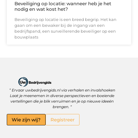
Beveiliging op locatie: wanneer heb je het
nodig en wat kost het?
Beveiliging op locatie is een breed begrip. Het kan
gaan om een bewaker bij de ingang van een
bedrijfspand, een surveillerende beveiliger op een
bouwplaats
” Ervaar uwbedrijvengids.nl via verhalen en invalshoeken
Linkbuilding Platform: Jouw Sleutel tot Betere Online Zichtbaarheid
Hoe kan je online geld verdienen? Ontdek wat écht werkt
Laat je meenemen in diverse perspectieven en boeiende
vertellingen die je blik verruimen en je op nieuwe ideeën
brengen. “
Wie zijn wij?
Registreer