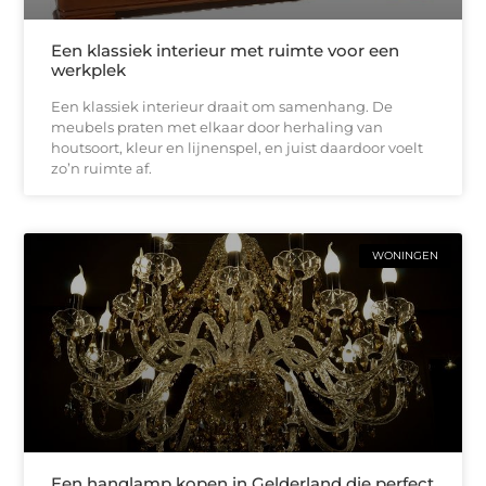
Een klassiek interieur met ruimte voor een
werkplek
Een klassiek interieur draait om samenhang. De
meubels praten met elkaar door herhaling van
houtsoort, kleur en lijnenspel, en juist daardoor voelt
zo’n ruimte af.
WONINGEN
Een hanglamp kopen in Gelderland die perfect