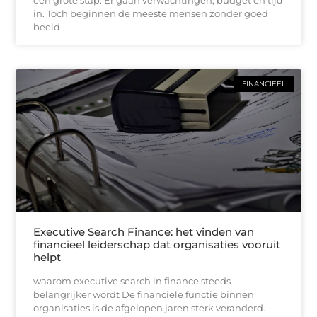
in. Toch beginnen de meeste mensen zonder goed
beeld
FINANCIEEL
Executive Search Finance: het vinden van
financieel leiderschap dat organisaties vooruit
helpt
waarom executive search in finance steeds
belangrijker wordt De financiële functie binnen
organisaties is de afgelopen jaren sterk veranderd.