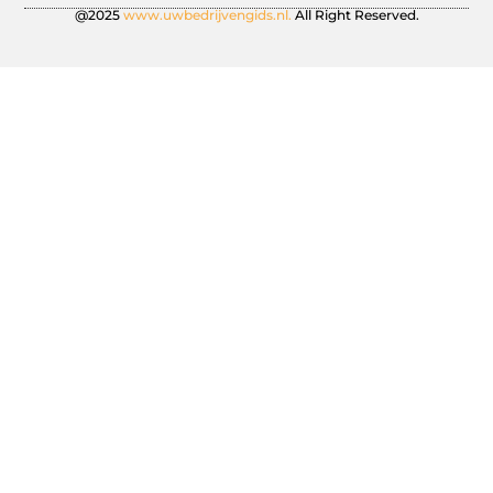
@2025
www.uwbedrijvengids.nl.
All Right Reserved.