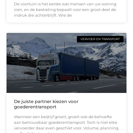
De voortuin is het eerste wat mensen van uw woning
zien, en de bestrating bepaalt voor een groot deel de
indruk die achterblijft. Wie de
VERVOER EN TRANSPORT
De juiste partner kiezen voor
goederentransport
Wanneer een bedrijf groeit, groeit ook de behoefte
aan betrouwbaar goederentransport. Toch is niet elke
vervoerder daar even geschikt voor. Volume, planning