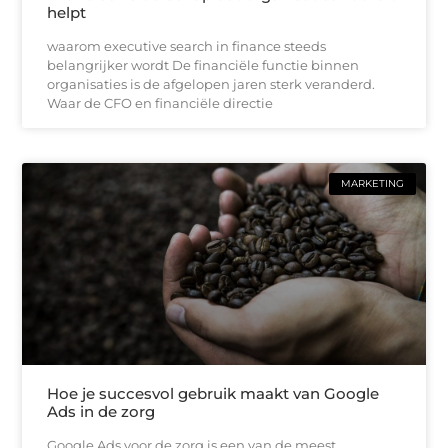
helpt
waarom executive search in finance steeds
belangrijker wordt De financiële functie binnen
organisaties is de afgelopen jaren sterk veranderd.
Waar de CFO en financiële directie
MARKETING
Hoe je succesvol gebruik maakt van Google
Ads in de zorg
Google Ads voor de zorg is een van de meest