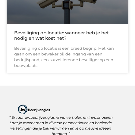
Beveiliging op locatie: wanneer heb je het
nodig en wat kost het?
Beveiliging op locatie is een breed begrip. Het kan
gaan om een bewaker bij de ingang van een
bedrijfspand, een surveillerende beveiliger op een
bouwplaats
” Ervaar uwbedrijvengids.nl via verhalen en invalshoeken
Linkbuilding Platform: Jouw Sleutel tot Betere Online Zichtbaarheid
Hoe kan je online geld verdienen? Ontdek wat écht werkt
Laat je meenemen in diverse perspectieven en boeiende
vertellingen die je blik verruimen en je op nieuwe ideeën
brengen. “