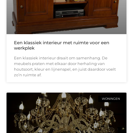
Een klassiek interieur met ruimte voor een
werkplek
Een klassiek interieur draait om samenhang. De
meubels praten met elkaar door herhaling van
houtsoort, kleur en lijnenspel, en juist daardoor voelt
zo’n ruimte af.
WONINGEN