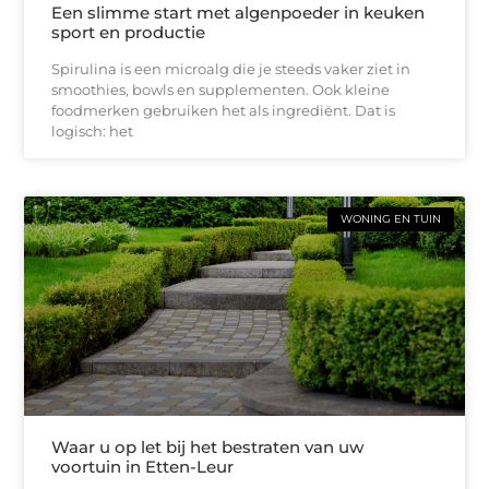
Een slimme start met algenpoeder in keuken
sport en productie
Spirulina is een microalg die je steeds vaker ziet in
smoothies, bowls en supplementen. Ook kleine
foodmerken gebruiken het als ingrediënt. Dat is
logisch: het
WONING EN TUIN
Waar u op let bij het bestraten van uw
voortuin in Etten-Leur