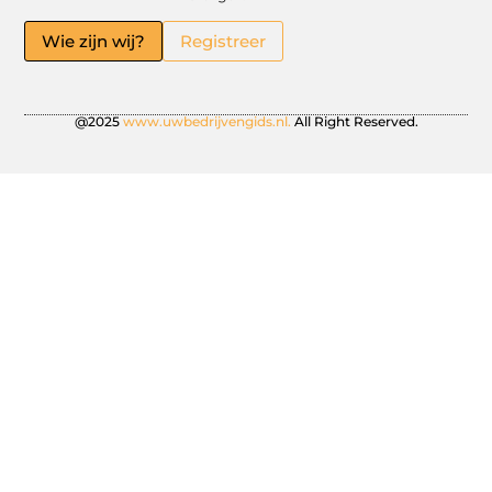
Wie zijn wij?
Registreer
@2025
www.uwbedrijvengids.nl.
All Right Reserved.