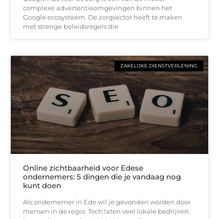
complexe advertentieomgevingen binnen het
Google ecosysteem. De zorgsector heeft te maken
met strenge beleidsregels die
ZAKELIJKE DIENSTVERLENING
Online zichtbaarheid voor Edese
ondernemers: 5 dingen die je vandaag nog
kunt doen
Als ondernemer in Ede wil je gevonden worden door
mensen in de regio. Toch laten veel lokale bedrijven