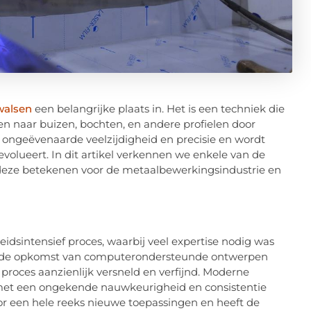
walsen
een belangrijke plaats in. Het is een techniek die
n naar buizen, bochten, en andere profielen door
 ongeëvenaarde veelzijdigheid en precisie en wordt
evolueert. In dit artikel verkennen we enkele van de
 deze betekenen voor de metaalbewerkingsindustrie en
idsintensief proces, waarbij veel expertise nodig was
t de opkomst van computerondersteunde ontwerpen
roces aanzienlijk versneld en verfijnd. Moderne
et een ongekende nauwkeurigheid en consistentie
r een hele reeks nieuwe toepassingen en heeft de