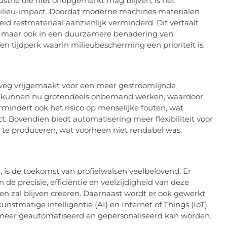
strie die niet onopgemerkt mag blijven, is het
milieu-impact. Doordat moderne machines materialen
 restmateriaal aanzienlijk verminderd. Dit vertaalt
en, maar ook in een duurzamere benadering van
een tijdperk waarin milieubescherming een prioriteit is.
 weg vrijgemaakt voor een meer gestroomlijnde
s kunnen nu grotendeels onbemand werken, waardoor
rmindert ook het risico op menselijke fouten, wat
t. Bovendien biedt automatisering meer flexibiliteit voor
n te produceren, wat voorheen niet rendabel was.
is de toekomst van profielwalsen veelbelovend. Er
de precisie, efficiëntie en veelzijdigheid van deze
 zal blijven creëren. Daarnaast wordt er ook gewerkt
nstmatige intelligentie (AI) en Internet of Things (IoT)
 meer geautomatiseerd en gepersonaliseerd kan worden.