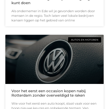
kunt doen
Als ondernemer in Ede wil je gevonden worden door
mensen in de regio. Toch laten veel lokale bedrijven
kansen liggen op het gebied van online
AUTO'S EN MOTOREN
Voor het eerst een occasion kopen nabij
Rotterdam zonder overweldigd te raken
Wie voor het eerst een auto koopt, staat vaak voor een
hoop nieuwe keuzes en onbekende termen. Van