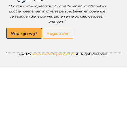
” Ervaar uwbedrijvengids.nl via verhalen en invalshoeken
Linkbuilding Platform: Jouw Sleutel tot Betere Online Zichtbaarheid
Hoe kan je online geld verdienen? Ontdek wat écht werkt
Laat je meenemen in diverse perspectieven en boeiende
vertellingen die je blik verruimen en je op nieuwe ideeën
brengen. “
Wie zijn wij?
Registreer
@2025
www.uwbedrijvengids.nl.
All Right Reserved.