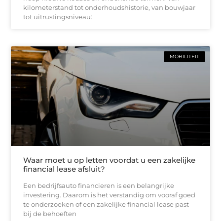
kilometerstand tot onderhoudshistorie, van bouwjaar
tot uitrustingsniveau:
MOBILITEIT
Waar moet u op letten voordat u een zakelijke
financial lease afsluit?
Een bedrijfsauto financieren is een belangrijke
investering. Daarom is het verstandig om vooraf goed
te onderzoeken of een zakelijke financial lease past
bij de behoeften