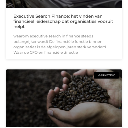
Executive Search Finance: het vinden van
financieel leiderschap dat organisaties vooruit
helpt
waarom executive search in finance steeds
belangrijker wordt De financiële functie binnen
organisaties is de afgelopen jaren sterk veranderd.
Waar de CFO en financiële directie
MARKETING