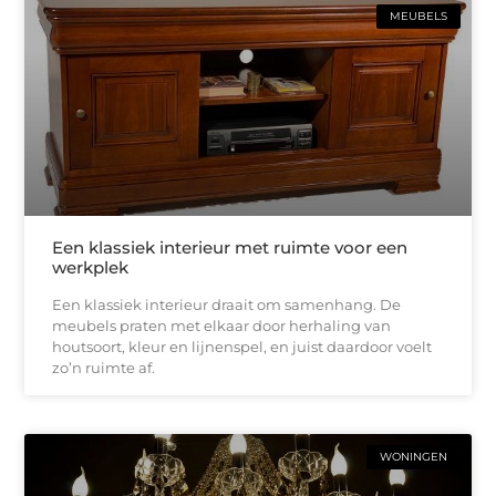
MEUBELS
Een klassiek interieur met ruimte voor een
werkplek
Een klassiek interieur draait om samenhang. De
meubels praten met elkaar door herhaling van
houtsoort, kleur en lijnenspel, en juist daardoor voelt
zo’n ruimte af.
WONINGEN