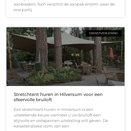
aanbieders. Toch verschilt de aanpak enorm: waar de
ene partij
DIENSTVERLENING
Stretchtent huren in Hilversum voor een
sfeervolle bruiloft
Een stretchtent huren in Hilversum is een
uitstekende keuze wanneer u uw bruiloft een
stijlvolle en ontspannen uitstraling wilt geven. De
karakteristieke vorm van een