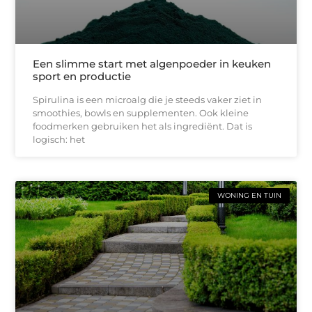
Een slimme start met algenpoeder in keuken
sport en productie
Spirulina is een microalg die je steeds vaker ziet in
smoothies, bowls en supplementen. Ook kleine
foodmerken gebruiken het als ingrediënt. Dat is
logisch: het
WONING EN TUIN