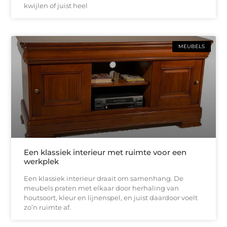
kwijlen of juist heel
MEUBELS
Een klassiek interieur met ruimte voor een
werkplek
Een klassiek interieur draait om samenhang. De
meubels praten met elkaar door herhaling van
houtsoort, kleur en lijnenspel, en juist daardoor voelt
zo’n ruimte af.