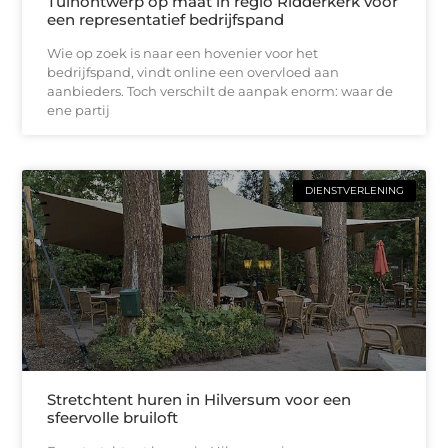
Tuinontwerp op maat in regio Ridderkerk voor
een representatief bedrijfspand
Wie op zoek is naar een hovenier voor het
bedrijfspand, vindt online een overvloed aan
aanbieders. Toch verschilt de aanpak enorm: waar de
ene partij
DIENSTVERLENING
Stretchtent huren in Hilversum voor een
sfeervolle bruiloft