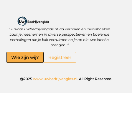
” Ervaar uwbedrijvengids.nl via verhalen en invalshoeken
Linkbuilding Platform: Jouw Sleutel tot Betere Online Zichtbaarheid
Hoe kan je online geld verdienen? Ontdek wat écht werkt
Laat je meenemen in diverse perspectieven en boeiende
vertellingen die je blik verruimen en je op nieuwe ideeën
brengen. “
Wie zijn wij?
Registreer
@2025
www.uwbedrijvengids.nl.
All Right Reserved.