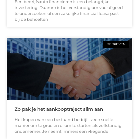
Een bedrijfsauto financieren is een belangrijke
investering. Daarom is het verstandig om vooraf goed
te onderzoeken of een zakelijke financial lease past
bij de behoeften
BEDRIJVEN
Zo pak je het aankooptraject slim aan
Het kopen van een bestaand bedrijf is een snelle
manier om te groeien of om te starten als zelfstandig
ondernemer. Je neemt immers een vliegende