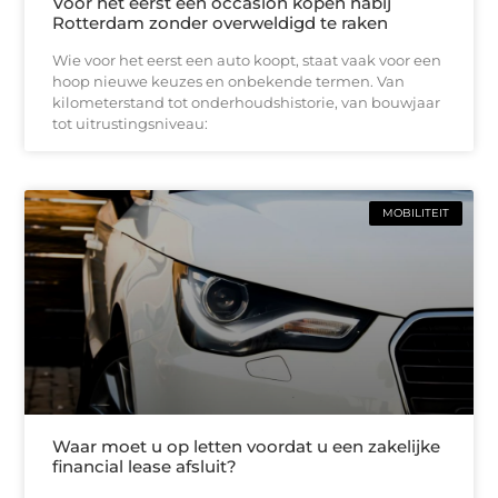
Voor het eerst een occasion kopen nabij
Rotterdam zonder overweldigd te raken
Wie voor het eerst een auto koopt, staat vaak voor een
hoop nieuwe keuzes en onbekende termen. Van
kilometerstand tot onderhoudshistorie, van bouwjaar
tot uitrustingsniveau:
MOBILITEIT
Waar moet u op letten voordat u een zakelijke
financial lease afsluit?