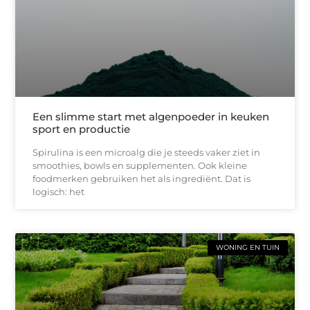
Een slimme start met algenpoeder in keuken
sport en productie
Spirulina is een microalg die je steeds vaker ziet in
smoothies, bowls en supplementen. Ook kleine
foodmerken gebruiken het als ingrediënt. Dat is
logisch: het
WONING EN TUIN