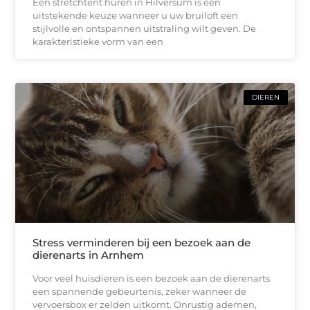
Een stretchtent huren in Hilversum is een
uitstekende keuze wanneer u uw bruiloft een
stijlvolle en ontspannen uitstraling wilt geven. De
karakteristieke vorm van een
DIEREN
Stress verminderen bij een bezoek aan de
dierenarts in Arnhem
Voor veel huisdieren is een bezoek aan de dierenarts
een spannende gebeurtenis, zeker wanneer de
vervoersbox er zelden uitkomt. Onrustig ademen,