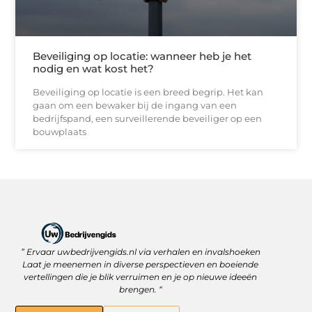
Beveiliging op locatie: wanneer heb je het
nodig en wat kost het?
Beveiliging op locatie is een breed begrip. Het kan
gaan om een bewaker bij de ingang van een
bedrijfspand, een surveillerende beveiliger op een
bouwplaats
” Ervaar uwbedrijvengids.nl via verhalen en invalshoeken
Linkbuilding Platform: Jouw Sleutel tot Betere Online Zichtbaarheid
Hoe kan je online geld verdienen? Ontdek wat écht werkt
Laat je meenemen in diverse perspectieven en boeiende
vertellingen die je blik verruimen en je op nieuwe ideeën
brengen. “