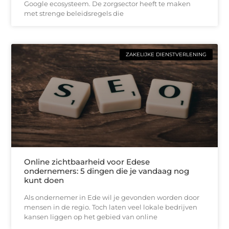
Google ecosysteem. De zorgsector heeft te maken
met strenge beleidsregels die
ZAKELIJKE DIENSTVERLENING
Online zichtbaarheid voor Edese
ondernemers: 5 dingen die je vandaag nog
kunt doen
Als ondernemer in Ede wil je gevonden worden door
mensen in de regio. Toch laten veel lokale bedrijven
kansen liggen op het gebied van online