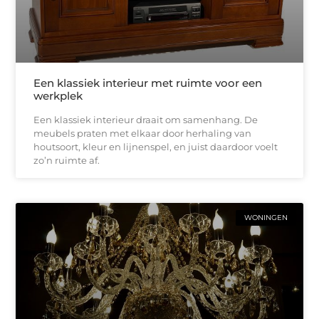
Een klassiek interieur met ruimte voor een
werkplek
Een klassiek interieur draait om samenhang. De
meubels praten met elkaar door herhaling van
houtsoort, kleur en lijnenspel, en juist daardoor voelt
zo’n ruimte af.
WONINGEN