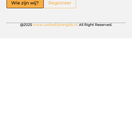
Wie zijn wij?
Registreer
@2025
www.uwbedrijvengids.nl.
All Right Reserved.