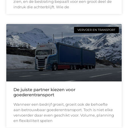
zien, en de bestrating bepaalt voor een groot deel de
indruk die achterblijft. Wie de
VERVOER EN TRANSPORT
De juiste partner kiezen voor
goederentransport
Wanneer een bedrijf groeit, groeit ook de behoefte
aan betrouwbaar goederentransport. Toch is niet elke
vervoerder daar even geschikt voor. Volume, planning
en flexibiliteit spelen