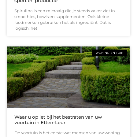
sport en productie
Spirulina is een microalg die je steeds vaker ziet in
smoothies, bowls en supplementen. Ook kleine
foodmerken gebruiken het als ingrediënt. Dat is
logisch: het
WONING EN TUIN
Waar u op let bij het bestraten van uw
voortuin in Etten-Leur
De voortuin is het eerste wat mensen van uw woning