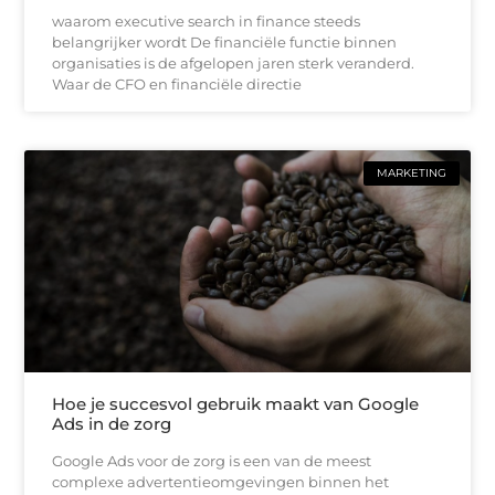
waarom executive search in finance steeds
belangrijker wordt De financiële functie binnen
organisaties is de afgelopen jaren sterk veranderd.
Waar de CFO en financiële directie
MARKETING
Hoe je succesvol gebruik maakt van Google
Ads in de zorg
Google Ads voor de zorg is een van de meest
complexe advertentieomgevingen binnen het