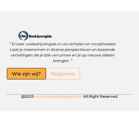
” Ervaar uwbedrijvengids.nl via verhalen en invalshoeken
Linkbuilding Platform: Jouw Sleutel tot Betere Online Zichtbaarheid
Hoe kan je online geld verdienen? Ontdek wat écht werkt
Laat je meenemen in diverse perspectieven en boeiende
vertellingen die je blik verruimen en je op nieuwe ideeën
brengen. “
Wie zijn wij?
Registreer
@2025
www.uwbedrijvengids.nl.
All Right Reserved.