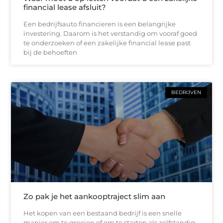
financial lease afsluit?
Een bedrijfsauto financieren is een belangrijke
investering. Daarom is het verstandig om vooraf goed
te onderzoeken of een zakelijke financial lease past
bij de behoeften
BEDRIJVEN
Zo pak je het aankooptraject slim aan
Het kopen van een bestaand bedrijf is een snelle
manier om te groeien of om te starten als zelfstandig