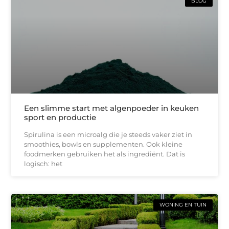
BLOG
Een slimme start met algenpoeder in keuken
sport en productie
Spirulina is een microalg die je steeds vaker ziet in
smoothies, bowls en supplementen. Ook kleine
foodmerken gebruiken het als ingrediënt. Dat is
logisch: het
WONING EN TUIN