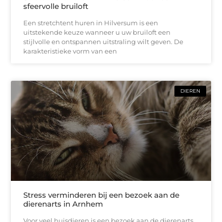
sfeervolle bruiloft
Een stretchtent huren in Hilversum is een
uitstekende keuze wanneer u uw bruiloft een
stijlvolle en ontspannen uitstraling wilt geven. De
karakteristieke vorm van een
DIEREN
Stress verminderen bij een bezoek aan de
dierenarts in Arnhem
Voor veel huisdieren is een bezoek aan de dierenarts