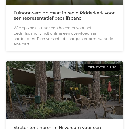
Tuinontwerp op maat in regio Ridderkerk voor
een representatief bedrijfspand
Wie op zoek is naar een hovenier voor het
bedrijfspand, vindt online een overvloed aan
aanbieders. Toch verschilt de aanpak enorm: waar de
ene partij
DIENSTVERLENING
Stretchtent huren in Hilversum voor een