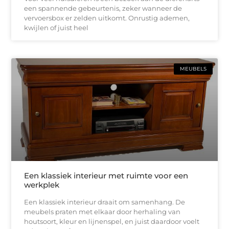
een spannende gebeurtenis, zeker wanneer de
vervoersbox er zelden uitkomt. Onrustig ademen,
kwijlen of juist heel
MEUBELS
Een klassiek interieur met ruimte voor een
werkplek
Een klassiek interieur draait om samenhang. De
meubels praten met elkaar door herhaling van
houtsoort, kleur en lijnenspel, en juist daardoor voelt