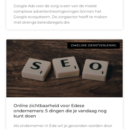
Google Ads voor de zorg is een van de meest
complexe advertentieomgevingen binnen het
Google ecosysteem. De zorgsector heeft te maken
met strenge beleidsregels die
ZAKELIJKE DIENSTVERLENING
Online zichtbaarheid voor Edese
ondernemers: 5 dingen die je vandaag nog
kunt doen
Als ondernemer in Ede wil je gevonden worden door