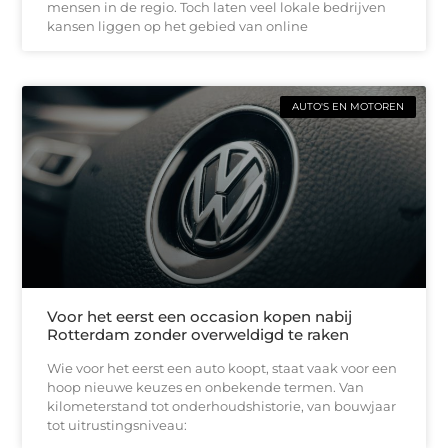
mensen in de regio. Toch laten veel lokale bedrijven
kansen liggen op het gebied van online
AUTO'S EN MOTOREN
Voor het eerst een occasion kopen nabij
Rotterdam zonder overweldigd te raken
Wie voor het eerst een auto koopt, staat vaak voor een
hoop nieuwe keuzes en onbekende termen. Van
kilometerstand tot onderhoudshistorie, van bouwjaar
tot uitrustingsniveau: