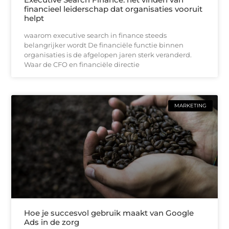
financieel leiderschap dat organisaties vooruit
helpt
waarom executive search in finance steeds
belangrijker wordt De financiële functie binnen
organisaties is de afgelopen jaren sterk veranderd.
Waar de CFO en financiële directie
MARKETING
Hoe je succesvol gebruik maakt van Google
Ads in de zorg