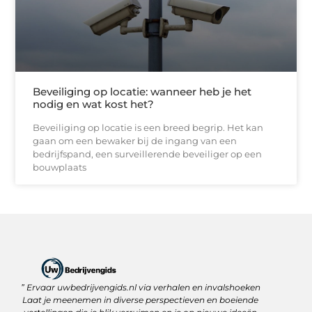
Beveiliging op locatie: wanneer heb je het
nodig en wat kost het?
Beveiliging op locatie is een breed begrip. Het kan
gaan om een bewaker bij de ingang van een
bedrijfspand, een surveillerende beveiliger op een
bouwplaats
” Ervaar uwbedrijvengids.nl via verhalen en invalshoeken
Linkbuilding Platform: Jouw Sleutel tot Betere Online Zichtbaarheid
Hoe kan je online geld verdienen? Ontdek wat écht werkt
Laat je meenemen in diverse perspectieven en boeiende