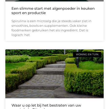
Een slimme start met algenpoeder in keuken
sport en productie
Spirulina is een microalg die je steeds vaker ziet in
smoothies, bowls en supplementen. Ook kleine
foodmerken gebruiken het als ingrediënt. Dat is
logisch: het
WONING EN TUIN
Waar u op let bij het bestraten van uw