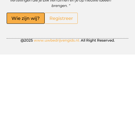
vertellingen die je blik verruimen en je op nieuwe ideeën
brengen. “
Wie zijn wij?
Registreer
@2025
www.uwbedrijvengids.nl.
All Right Reserved.