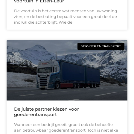
voortuin in Etten-Leur
De voortuin is het eerste wat mensen van uw woning
zien, en de bestrating bepaalt voor een groot deel de
indruk die achterblijft. Wie de
VERVOER EN TRANSPORT
De juiste partner kiezen voor
goederentransport
Wanneer een bedrijf groeit, groeit ook de behoefte
aan betrouwbaar goederentransport. Toch is niet elke