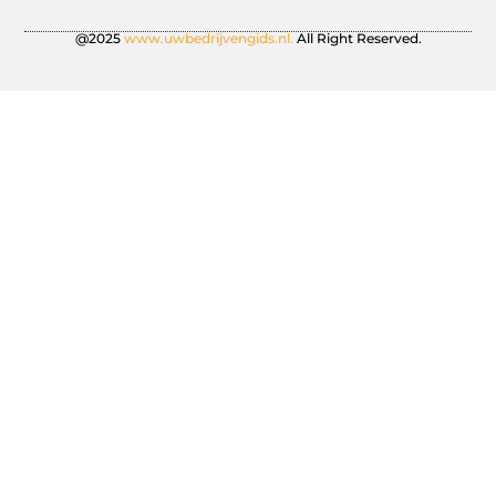
@2025
www.uwbedrijvengids.nl.
All Right Reserved.