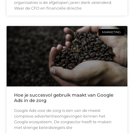
organisaties is de afgelopen jaren sterk veranderd.
Waar de CFO en financiële directie
MARKETING
Hoe je succesvol gebruik maakt van Google
Ads in de zorg
Google Ads voor de zorg is een van de meest
complexe advertentieomgevingen binnen het
Google ecosysteem. De zorgsector heeft te maken
met strenge beleidsregels die