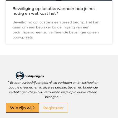
Beveiliging op locatie: wanneer heb je het
nodig en wat kost het?
Beveiliging op locatie is een breed begrip. Het kan
gaan om een bewaker bij de ingang van een
bedrijfspand, een surveillerende beveiliger op een
bouwplaats
” Ervaar uwbedrijvengids.nl via verhalen en invalshoeken
Linkbuilding Platform: Jouw Sleutel tot Betere Online Zichtbaarheid
Hoe kan je online geld verdienen? Ontdek wat écht werkt
Laat je meenemen in diverse perspectieven en boeiende
vertellingen die je blik verruimen en je op nieuwe ideeën
brengen. “
Wie zijn wij?
Registreer