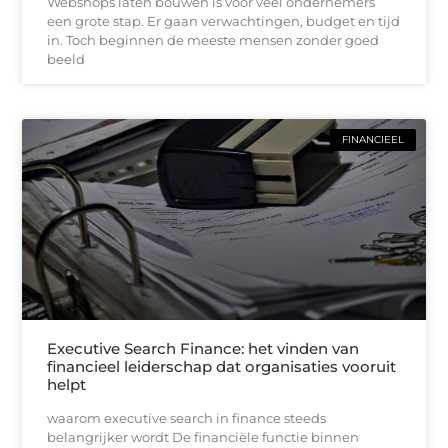
Webshops laten bouwen is voor veel ondernemers
een grote stap. Er gaan verwachtingen, budget en tijd
in. Toch beginnen de meeste mensen zonder goed
beeld
FINANCIEEL
Executive Search Finance: het vinden van
financieel leiderschap dat organisaties vooruit
helpt
waarom executive search in finance steeds
belangrijker wordt De financiële functie binnen