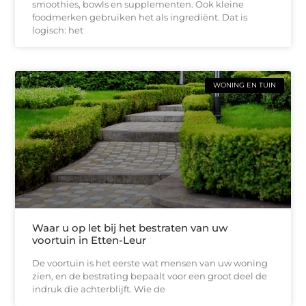
smoothies, bowls en supplementen. Ook kleine
foodmerken gebruiken het als ingrediënt. Dat is
logisch: het
WONING EN TUIN
Waar u op let bij het bestraten van uw
voortuin in Etten-Leur
De voortuin is het eerste wat mensen van uw woning
zien, en de bestrating bepaalt voor een groot deel de
indruk die achterblijft. Wie de