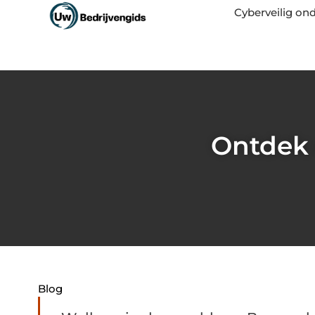
Cyberveilig o
Ontdek 
Blog