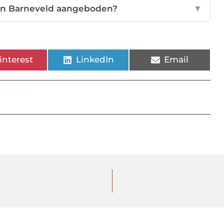
n Barneveld aangeboden?
▼
interest
LinkedIn
Email