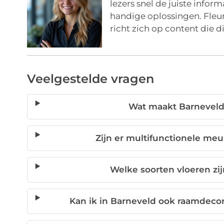
lezers snel de juiste infor
handige oplossingen. Fleur 
richt zich op content die di
Veelgestelde vragen
Wat maakt Barneveld
Zijn er multifunctionele me
Welke soorten vloeren zij
Kan ik in Barneveld ook raamdeco