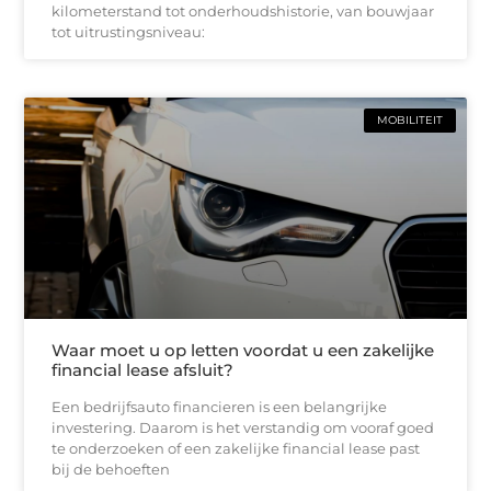
kilometerstand tot onderhoudshistorie, van bouwjaar
tot uitrustingsniveau:
MOBILITEIT
Waar moet u op letten voordat u een zakelijke
financial lease afsluit?
Een bedrijfsauto financieren is een belangrijke
investering. Daarom is het verstandig om vooraf goed
te onderzoeken of een zakelijke financial lease past
bij de behoeften