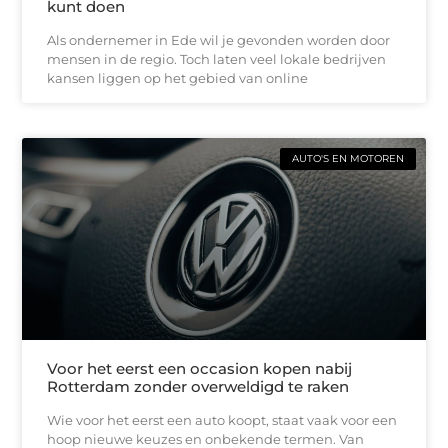
kunt doen
Als ondernemer in Ede wil je gevonden worden door
mensen in de regio. Toch laten veel lokale bedrijven
kansen liggen op het gebied van online
AUTO'S EN MOTOREN
Voor het eerst een occasion kopen nabij
Rotterdam zonder overweldigd te raken
Wie voor het eerst een auto koopt, staat vaak voor een
hoop nieuwe keuzes en onbekende termen. Van