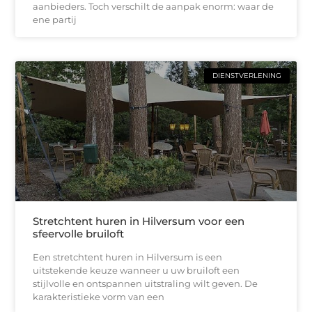
aanbieders. Toch verschilt de aanpak enorm: waar de
ene partij
DIENSTVERLENING
Stretchtent huren in Hilversum voor een
sfeervolle bruiloft
Een stretchtent huren in Hilversum is een
uitstekende keuze wanneer u uw bruiloft een
stijlvolle en ontspannen uitstraling wilt geven. De
karakteristieke vorm van een