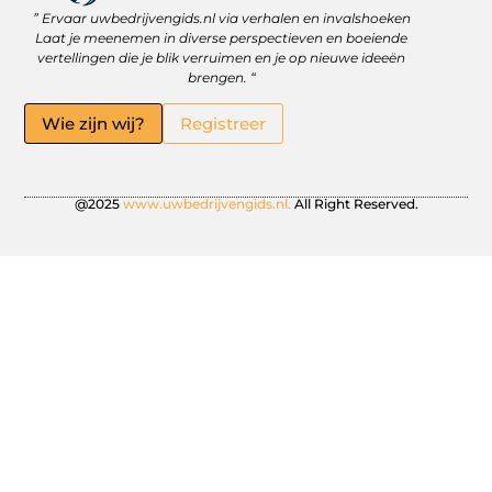
” Ervaar uwbedrijvengids.nl via verhalen en invalshoeken
Linkbuilding Platform: Jouw Sleutel tot Betere Online Zichtbaarheid
Hoe kan je online geld verdienen? Ontdek wat écht werkt
Laat je meenemen in diverse perspectieven en boeiende
vertellingen die je blik verruimen en je op nieuwe ideeën
brengen. “
Wie zijn wij?
Registreer
@2025
www.uwbedrijvengids.nl.
All Right Reserved.