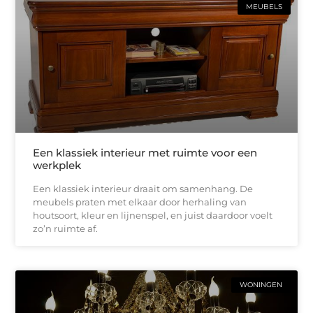
MEUBELS
Een klassiek interieur met ruimte voor een
werkplek
Een klassiek interieur draait om samenhang. De
meubels praten met elkaar door herhaling van
houtsoort, kleur en lijnenspel, en juist daardoor voelt
zo’n ruimte af.
WONINGEN