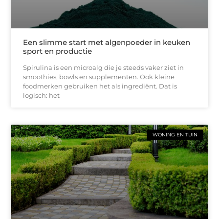
Een slimme start met algenpoeder in keuken
sport en productie
Spirulina is een microalg die je steeds vaker ziet in
smoothies, bowls en supplementen. Ook kleine
foodmerken gebruiken het als ingrediënt. Dat is
logisch: het
WONING EN TUIN