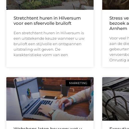
Stretchtent huren in Hilversum
Stress v
voor een sfeervolle bruiloft
bezoek a
Arnhem
Een stretchtent huren in Hilversum is
Voor veel 
een uitstekende keuze wanneer u uw
aan de di
bruiloft een stijlvolle en ontspannen
gebeurten
uitstraling wilt geven. De
vervoersbo
karakteristieke vorm van een
Onrustig a
MARKETING
Webshops laten bouwen: wat u
Executiv