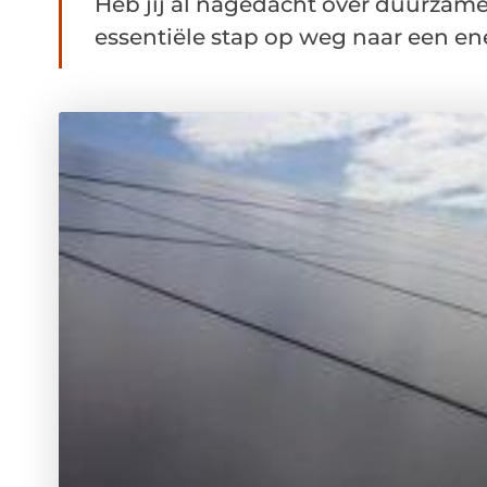
Heb jij al nagedacht over duurzame
essentiële stap op weg naar een ene