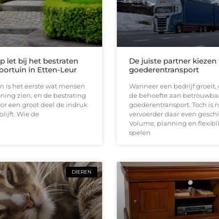
 let bij het bestraten
De juiste partner kiezen
oortuin in Etten-Leur
goederentransport
n is het eerste wat mensen
Wanneer een bedrijf groeit, 
ing zien, en de bestrating
de behoefte aan betrouwba
or een groot deel de indruk
goederentransport. Toch is n
lijft. Wie de
vervoerder daar even geschi
Volume, planning en flexibil
spelen
DIEREN