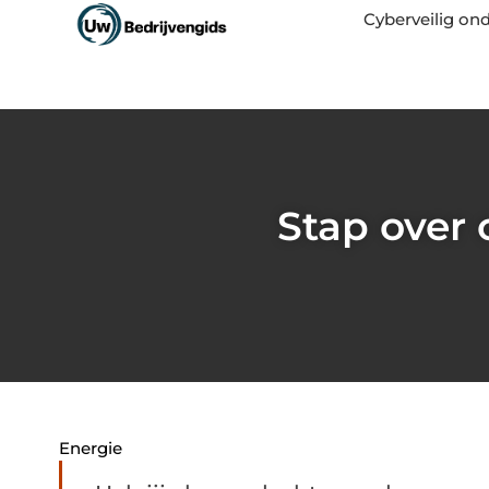
Cyberveilig o
Stap over
Energie