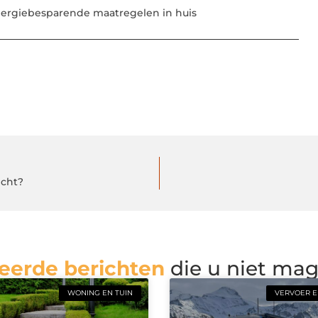
ergiebesparende maatregelen in huis
echt?
eerde berichten
die u niet ma
WONING EN TUIN
VERVOER E