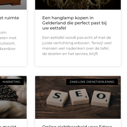
et ruimte
Een hanglamp kopen in
Gelderland die perfect past bij
uw eettafel
t om
Een eettafel wordt pas echt af met de
aten met
juiste verlichting erboven. Terwijl veel
outsoort,
mensen wel nadenken over de tafel,
 daardoor
de stoelen en het servies, blijft
MARKETING
ZAKELIJKE DIENSTVERLENING
ik maakt
Online zichtbaarheid voor Edese