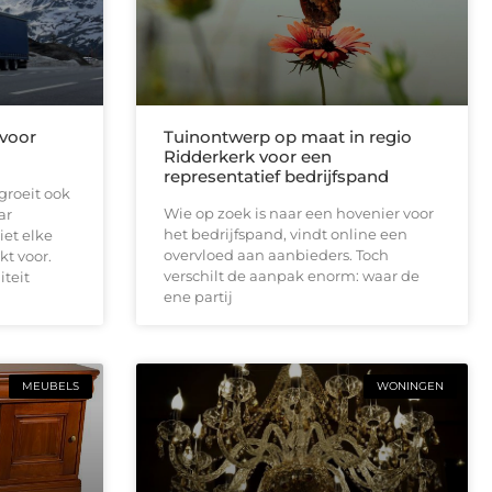
 voor
Tuinontwerp op maat in regio
Ridderkerk voor een
representatief bedrijfspand
groeit ook
Wie op zoek is naar een hovenier voor
ar
het bedrijfspand, vindt online een
iet elke
overvloed aan aanbieders. Toch
kt voor.
verschilt de aanpak enorm: waar de
iteit
ene partij
MEUBELS
WONINGEN