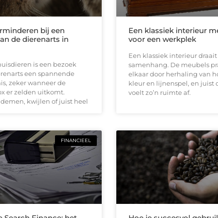
erminderen bij een
Een klassiek interieur m
an de dierenarts in
voor een werkplek
Een klassiek interieur draai
huisdieren is een bezoek
samenhang. De meubels pr
erenarts een spannende
elkaar door herhaling van h
is, zeker wanneer de
kleur en lijnenspel, en juist
x er zelden uitkomt.
voelt zo’n ruimte af.
demen, kwijlen of juist heel
FINANCIEEL
e Search Finance: het
Hoe je succesvol gebru