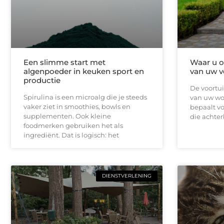
Een slimme start met
Waar u op
algenpoeder in keuken sport en
van uw v
productie
De voortui
Spirulina is een microalg die je steeds
van uw won
vaker ziet in smoothies, bowls en
bepaalt vo
supplementen. Ook kleine
die achterb
foodmerken gebruiken het als
ingrediënt. Dat is logisch: het
DIENSTVERLENING