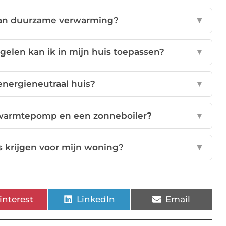
 van duurzame verwarming?
▼
elen kan ik in mijn huis toepassen?
▼
energieneutraal huis?
▼
n warmtepomp en een zonneboiler?
▼
es krijgen voor mijn woning?
▼
interest
LinkedIn
Email