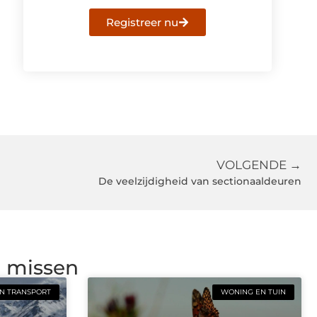
Registreer nu
VOLGENDE →
De veelzijdigheid van sectionaaldeuren
g missen
N TRANSPORT
WONING EN TUIN