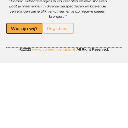
” Ervaar uwbedrijvengids.nl via verhalen en invalshoeken
Linkbuilding Platform: Jouw Sleutel tot Betere Online Zichtbaarheid
Hoe kan je online geld verdienen? Ontdek wat écht werkt
Laat je meenemen in diverse perspectieven en boeiende
vertellingen die je blik verruimen en je op nieuwe ideeën
brengen. “
Wie zijn wij?
Registreer
@2025
www.uwbedrijvengids.nl.
All Right Reserved.