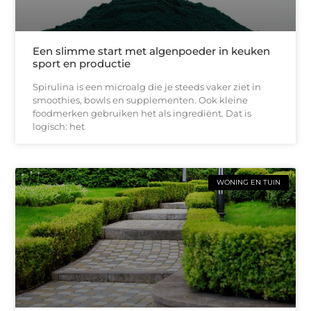
Een slimme start met algenpoeder in keuken
sport en productie
Spirulina is een microalg die je steeds vaker ziet in
smoothies, bowls en supplementen. Ook kleine
foodmerken gebruiken het als ingrediënt. Dat is
logisch: het
WONING EN TUIN