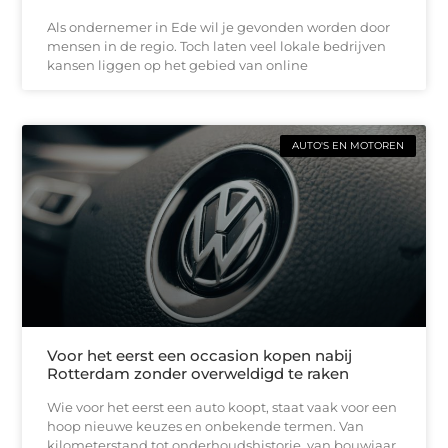
Als ondernemer in Ede wil je gevonden worden door
mensen in de regio. Toch laten veel lokale bedrijven
kansen liggen op het gebied van online
AUTO'S EN MOTOREN
Voor het eerst een occasion kopen nabij
Rotterdam zonder overweldigd te raken
Wie voor het eerst een auto koopt, staat vaak voor een
hoop nieuwe keuzes en onbekende termen. Van
kilometerstand tot onderhoudshistorie, van bouwjaar