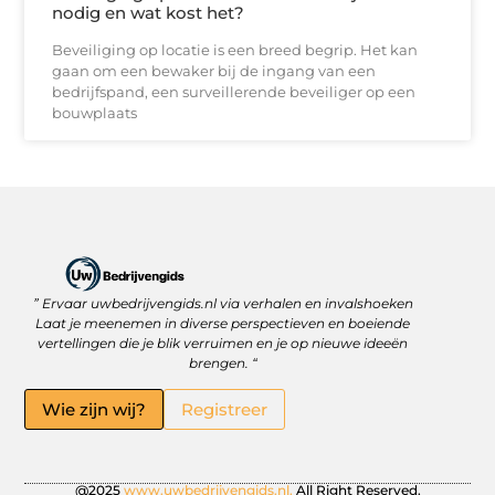
nodig en wat kost het?
Beveiliging op locatie is een breed begrip. Het kan
gaan om een bewaker bij de ingang van een
bedrijfspand, een surveillerende beveiliger op een
bouwplaats
” Ervaar uwbedrijvengids.nl via verhalen en invalshoeken
Linkbuilding Platform: Jouw Sleutel tot Betere Online Zichtbaarheid
Hoe kan je online geld verdienen? Ontdek wat écht werkt
Laat je meenemen in diverse perspectieven en boeiende
vertellingen die je blik verruimen en je op nieuwe ideeën
brengen. “
Wie zijn wij?
Registreer
@2025
www.uwbedrijvengids.nl.
All Right Reserved.