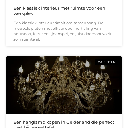
Een klassiek interieur met ruimte voor een
werkplek
Een klassiek interieur draait om samenhang. De
meubels praten met elkaar door herhaling van
houtsoort, kleur en lijnenspel, en juist daardoor voelt
zo’n ruimte af.
WONINGEN
Een hanglamp kopen in Gelderland die perfect
past bij uw eettafel