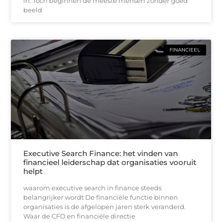
in. Toch beginnen de meeste mensen zonder goed
beeld
FINANCIEEL
Executive Search Finance: het vinden van
financieel leiderschap dat organisaties vooruit
helpt
waarom executive search in finance steeds
belangrijker wordt De financiële functie binnen
organisaties is de afgelopen jaren sterk veranderd.
Waar de CFO en financiële directie