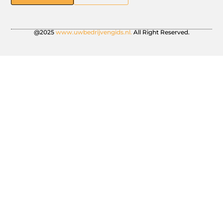
@2025
www.uwbedrijvengids.nl.
All Right Reserved.