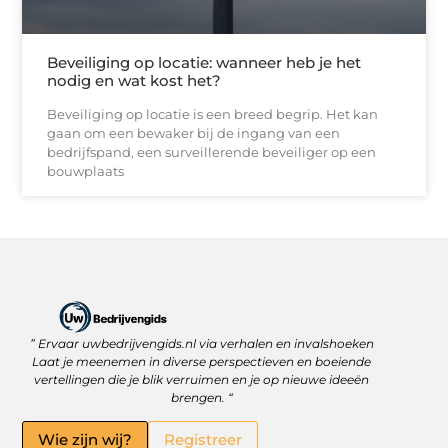
Beveiliging op locatie: wanneer heb je het
nodig en wat kost het?
Beveiliging op locatie is een breed begrip. Het kan
gaan om een bewaker bij de ingang van een
bedrijfspand, een surveillerende beveiliger op een
bouwplaats
” Ervaar uwbedrijvengids.nl via verhalen en invalshoeken
Linkbuilding Platform: Jouw Sleutel tot Betere Online Zichtbaarheid
Hoe kan je online geld verdienen? Ontdek wat écht werkt
Laat je meenemen in diverse perspectieven en boeiende
vertellingen die je blik verruimen en je op nieuwe ideeën
brengen. “
Wie zijn wij?
Registreer