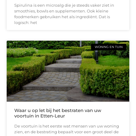
Spirulina is een microalg die je steeds vaker ziet in
smoothies, bowls en supplementen. Ook kleine
foodmerken gebruiken het als ingrediënt. Dat is
logisch: het
WONING EN TUIN
Waar u op let bij het bestraten van uw
voortuin in Etten-Leur
De voortuin is het eerste wat mensen van uw woning
zien, en de bestrating bepaalt voor een groot deel de