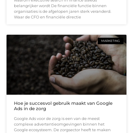
waarom executive search in finance steeds
belangrijker wordt De financiële functie binnen
organisaties is de afgelopen jaren sterk veranderd.
Waar de CFO en financiële directie
MARKETING
Hoe je succesvol gebruik maakt van Google
Ads in de zorg
Google Ads voor de zorg is een van de meest
complexe advertentieomgevingen binnen het
Google ecosysteem. De zorgsector heeft te maken