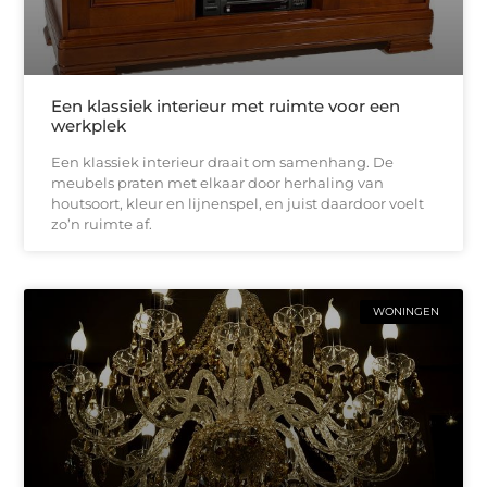
Een klassiek interieur met ruimte voor een
werkplek
Een klassiek interieur draait om samenhang. De
meubels praten met elkaar door herhaling van
houtsoort, kleur en lijnenspel, en juist daardoor voelt
zo’n ruimte af.
WONINGEN