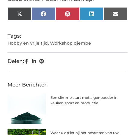
X
Facebook
Pinterest
LinkedIn
Email
(Twitter)
Tags:
Hobby en vrije tijd
,
Workshop djembé
Delen:
Meer Berichten
Een slimme start met algenpoeder in
keuken sport en productie
Waar u op let bij het bestraten van uw