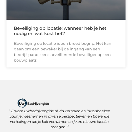
Beveiliging op locatie: wanneer heb je het
nodig en wat kost het?
Beveiliging op locatie is een breed begrip. Het kan
gaan om een bewaker bij de ingang van een
bedrijfspand, een surveillerende beveiliger op een
bouwplaats
” Ervaar uwbedrijvengids.nl via verhalen en invalshoeken
Linkbuilding Platform: Jouw Sleutel tot Betere Online Zichtbaarheid
Hoe kan je online geld verdienen? Ontdek wat écht werkt
Laat je meenemen in diverse perspectieven en boeiende
vertellingen die je blik verruimen en je op nieuwe ideeën
brengen. “