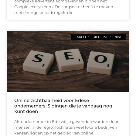
complexe advertentieomgevingen binnen het
Google ecosysteem. De zorgsector heeft te maken
met strenge beleidsregels die
ZAKELIJKE DIENSTVERLENING
Online zichtbaarheid voor Edese
ondernemers: 5 dingen die je vandaag nog
kunt doen
Als ondernemer in Ede wil je gevonden worden door
mensen in de regio. Toch laten veel lokale bedrijven
kansen liggen op het gebied van online