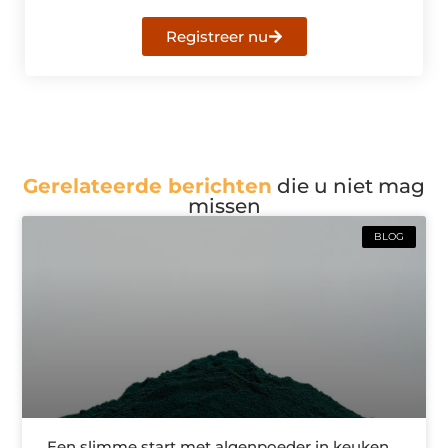
Registreer nu
Gerelateerde berichten
die u niet mag
missen
BLOG
Een slimme start met algenpoeder in keuken