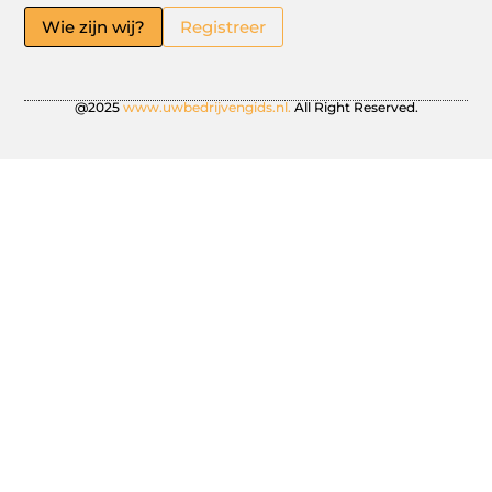
Wie zijn wij?
Registreer
@2025
www.uwbedrijvengids.nl.
All Right Reserved.