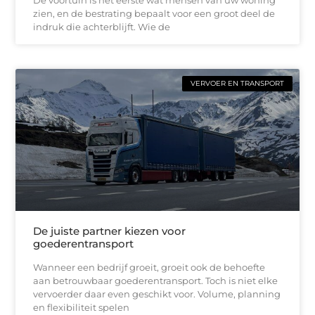
De voortuin is het eerste wat mensen van uw woning
zien, en de bestrating bepaalt voor een groot deel de
indruk die achterblijft. Wie de
VERVOER EN TRANSPORT
De juiste partner kiezen voor
goederentransport
Wanneer een bedrijf groeit, groeit ook de behoefte
aan betrouwbaar goederentransport. Toch is niet elke
vervoerder daar even geschikt voor. Volume, planning
en flexibiliteit spelen