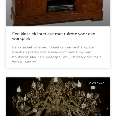
Een klassiek interieur met ruimte voor een
werkplek
Een klassiek interieur draait om samenhang. De
meubels praten met elkaar door herhaling van
houtsoort, kleur en lijnenspel, en juist daardoor voelt
zo’n ruimte af.
WONINGEN