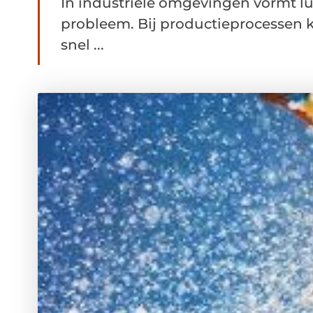
In industriële omgevingen vormt l
probleem. Bij productieprocessen ko
snel ...