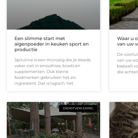
Een slimme start met
Waar u op
algenpoeder in keuken sport en
van uw v
productie
De voortui
Spirulina is een microalg die je steeds
van uw won
vaker ziet in smoothies, bowls en
bepaalt vo
supplementen. Ook kleine
die achterb
foodmerken gebruiken het als
ingrediënt. Dat is logisch: het
DIENSTVERLENING