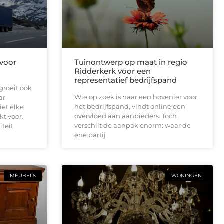
 voor
Tuinontwerp op maat in regio
Ridderkerk voor een
representatief bedrijfspand
groeit ook
Wie op zoek is naar een hovenier voor
ar
het bedrijfspand, vindt online een
iet elke
overvloed aan aanbieders. Toch
kt voor.
verschilt de aanpak enorm: waar de
iteit
ene partij
MEUBELS
WONINGEN