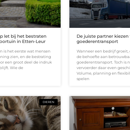
 let bij het bestraten
De juiste partner kiezen
oortuin in Etten-Leur
goederentransport
n is het eerste wat mensen
Wanneer een bedrijf groeit, 
ing zien, en de bestrating
de behoefte aan betrouwba
or een groot deel de indruk
goederentransport. Toch is n
lijft. Wie de
vervoerder daar even geschi
Volume, planning en flexibil
spelen
DIEREN