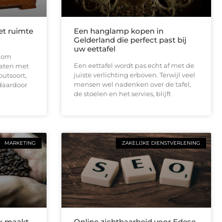
et ruimte
Een hanglamp kopen in
Gelderland die perfect past bij
uw eettafel
t om
Een eettafel wordt pas echt af met de
aten met
juiste verlichting erboven. Terwijl veel
outsoort,
mensen wel nadenken over de tafel,
 daardoor
de stoelen en het servies, blijft
MARKETING
ZAKELIJKE DIENSTVERLENING
ik maakt
Online zichtbaarheid voor Edese