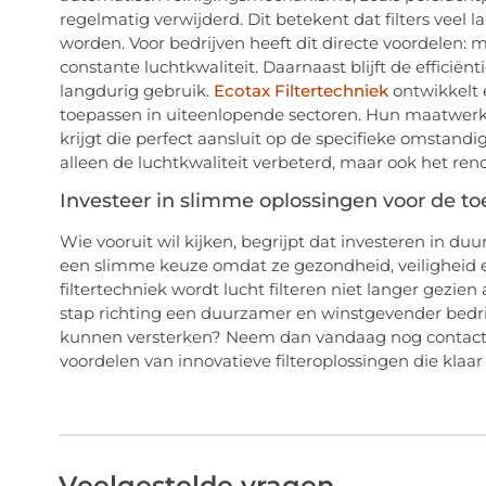
regelmatig verwijderd. Dit betekent dat filters vee
worden. Voor bedrijven heeft dit directe voordelen:
constante luchtkwaliteit. Daarnaast blijft de efficiënt
langdurig gebruik.
Ecotax Filtertechniek
ontwikkelt e
toepassen in uiteenlopende sectoren. Hun maatwerkop
krijgt die perfect aansluit op de specifieke omstand
alleen de luchtkwaliteit verbeterd, maar ook het r
Investeer in slimme oplossingen voor de t
Wie vooruit wil kijken, begrijpt dat investeren in duur
een slimme keuze omdat ze gezondheid, veiligheid 
filtertechniek wordt lucht filteren niet langer gezie
stap richting een duurzamer en winstgevender bedri
kunnen versterken? Neem dan vandaag nog contact op
voordelen van innovatieve filteroplossingen die klaar
Veelgestelde vragen