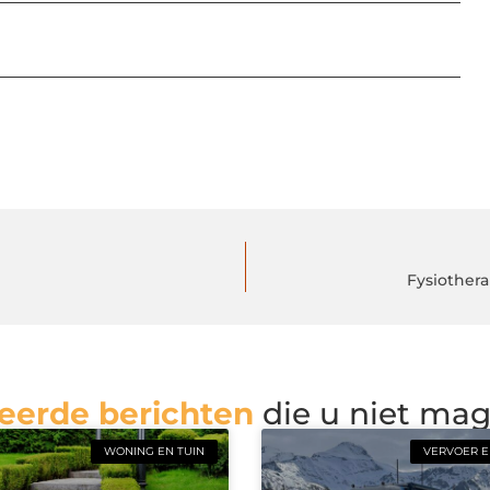
Fysiother
eerde berichten
die u niet ma
WONING EN TUIN
VERVOER E