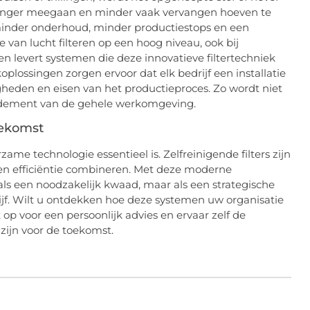
l langer meegaan en minder vaak vervangen hoeven te
 minder onderhoud, minder productiestops en een
ie van lucht filteren op een hoog niveau, ook bij
n levert systemen die deze innovatieve filtertechniek
lossingen zorgen ervoor dat elk bedrijf een installatie
igheden en eisen van het productieproces. Zo wordt niet
endement van de gehele werkomgeving.
oekomst
zame technologie essentieel is. Zelfreinigende filters zijn
en efficiëntie combineren. Met deze moderne
n als een noodzakelijk kwaad, maar als een strategische
jf. Wilt u ontdekken hoe deze systemen uw organisatie
 voor een persoonlijk advies en ervaar zelf de
 zijn voor de toekomst.