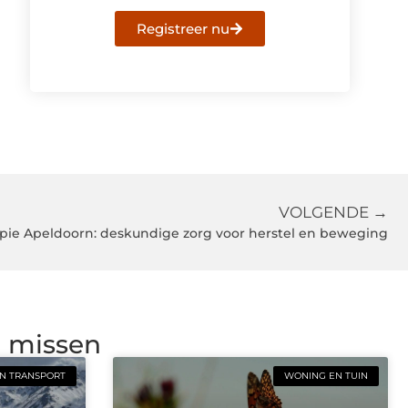
Registreer nu
VOLGENDE →
apie Apeldoorn: deskundige zorg voor herstel en beweging
g missen
N TRANSPORT
WONING EN TUIN