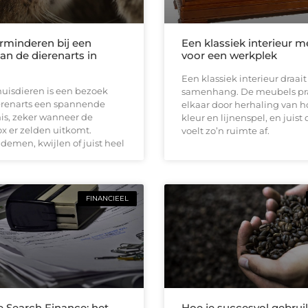
erminderen bij een
Een klassiek interieur m
an de dierenarts in
voor een werkplek
Een klassiek interieur draai
huisdieren is een bezoek
samenhang. De meubels pr
erenarts een spannende
elkaar door herhaling van h
is, zeker wanneer de
kleur en lijnenspel, en juist
x er zelden uitkomt.
voelt zo’n ruimte af.
demen, kwijlen of juist heel
FINANCIEEL
e Search Finance: het
Hoe je succesvol gebru