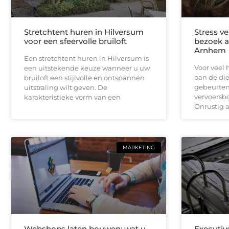
Stretchtent huren in Hilversum
Stress v
voor een sfeervolle bruiloft
bezoek a
Arnhem
Een stretchtent huren in Hilversum is
Voor veel 
een uitstekende keuze wanneer u uw
aan de di
bruiloft een stijlvolle en ontspannen
gebeurten
uitstraling wilt geven. De
vervoersbo
karakteristieke vorm van een
Onrustig a
MARKETING
Webshops laten bouwen: wat u
Executiv