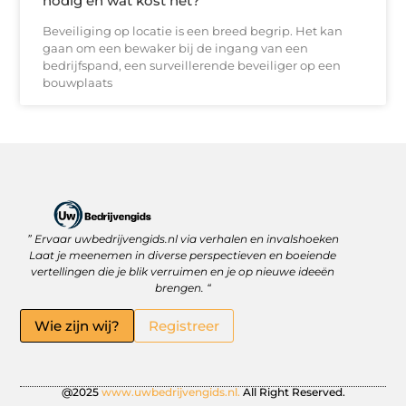
nodig en wat kost het?
Beveiliging op locatie is een breed begrip. Het kan
gaan om een bewaker bij de ingang van een
bedrijfspand, een surveillerende beveiliger op een
bouwplaats
” Ervaar uwbedrijvengids.nl via verhalen en invalshoeken
Linkbuilding Platform: Jouw Sleutel tot Betere Online Zichtbaarheid
Hoe kan je online geld verdienen? Ontdek wat écht werkt
Laat je meenemen in diverse perspectieven en boeiende
vertellingen die je blik verruimen en je op nieuwe ideeën
brengen. “
Wie zijn wij?
Registreer
@2025
www.uwbedrijvengids.nl.
All Right Reserved.