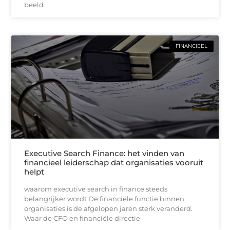
beeld
FINANCIEEL
Executive Search Finance: het vinden van
financieel leiderschap dat organisaties vooruit
helpt
waarom executive search in finance steeds
belangrijker wordt De financiële functie binnen
organisaties is de afgelopen jaren sterk veranderd.
Waar de CFO en financiële directie