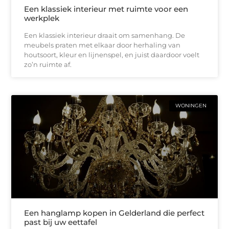
Een klassiek interieur met ruimte voor een
werkplek
Een klassiek interieur draait om samenhang. De
meubels praten met elkaar door herhaling van
houtsoort, kleur en lijnenspel, en juist daardoor voelt
zo’n ruimte af.
WONINGEN
Een hanglamp kopen in Gelderland die perfect
past bij uw eettafel