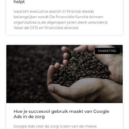
helpt
waarom executive search in finance steeds
belangrijker wordt De financiële functie binnen
organisaties is de afgelopen jaren sterk veranderd.
Waar de CFO en financiële directie
MARKETING
Hoe je succesvol gebruik maakt van Google
Ads in de zorg
Google Ads voor de zorg is een van de meest