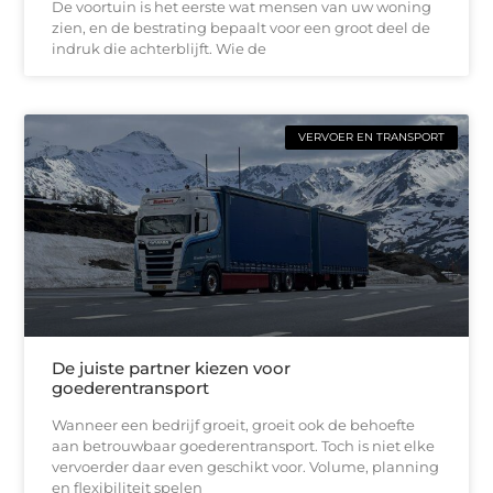
De voortuin is het eerste wat mensen van uw woning
zien, en de bestrating bepaalt voor een groot deel de
indruk die achterblijft. Wie de
VERVOER EN TRANSPORT
De juiste partner kiezen voor
goederentransport
Wanneer een bedrijf groeit, groeit ook de behoefte
aan betrouwbaar goederentransport. Toch is niet elke
vervoerder daar even geschikt voor. Volume, planning
en flexibiliteit spelen