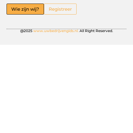
Wie zijn wij?
Registreer
@2025
www.uwbedrijvengids.nl.
All Right Reserved.