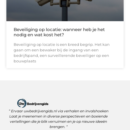
Beveiliging op locatie: wanneer heb je het
nodig en wat kost het?
Beveiliging op locatie is een breed begrip. Het kan
gaan om een bewaker bij de ingang van een
bedrijfspand, een surveillerende beveiliger op een
bouwplaats
” Ervaar uwbedrijvengids.nl via verhalen en invalshoeken
Linkbuilding Platform: Jouw Sleutel tot Betere Online Zichtbaarheid
Hoe kan je online geld verdienen? Ontdek wat écht werkt
Laat je meenemen in diverse perspectieven en boeiende
vertellingen die je blik verruimen en je op nieuwe ideeën
brengen. “