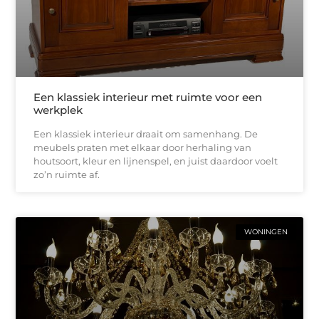
Een klassiek interieur met ruimte voor een
werkplek
Een klassiek interieur draait om samenhang. De
meubels praten met elkaar door herhaling van
houtsoort, kleur en lijnenspel, en juist daardoor voelt
zo’n ruimte af.
WONINGEN