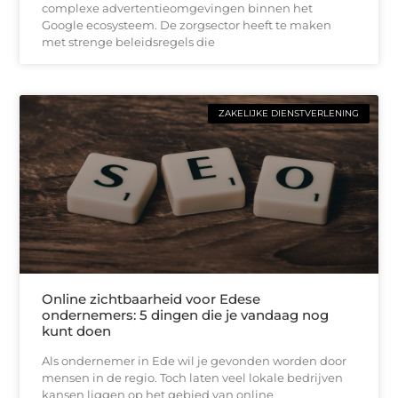
complexe advertentieomgevingen binnen het
Google ecosysteem. De zorgsector heeft te maken
met strenge beleidsregels die
ZAKELIJKE DIENSTVERLENING
Online zichtbaarheid voor Edese
ondernemers: 5 dingen die je vandaag nog
kunt doen
Als ondernemer in Ede wil je gevonden worden door
mensen in de regio. Toch laten veel lokale bedrijven
kansen liggen op het gebied van online