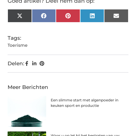
Goed artikel? Deel hem dan op:
X
Facebook
Pinterest
LinkedIn
Email
(Twitter)
Tags:
Toerisme
Delen:
Meer Berichten
Een slimme start met algenpoeder in
keuken sport en productie
Waar u op let bij het bestraten van uw