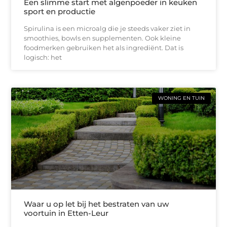
Een slimme start met algenpoeder in keuken
sport en productie
Spirulina is een microalg die je steeds vaker ziet in
smoothies, bowls en supplementen. Ook kleine
foodmerken gebruiken het als ingrediënt. Dat is
logisch: het
WONING EN TUIN
Waar u op let bij het bestraten van uw
voortuin in Etten-Leur