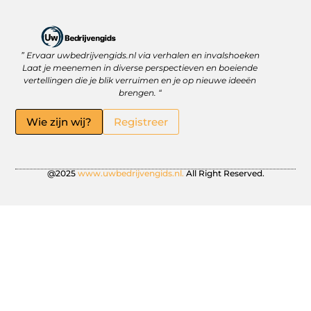
” Ervaar uwbedrijvengids.nl via verhalen en invalshoeken
Linkbuilding Platform: Jouw Sleutel tot Betere Online Zichtbaarheid
Hoe kan je online geld verdienen? Ontdek wat écht werkt
Laat je meenemen in diverse perspectieven en boeiende
vertellingen die je blik verruimen en je op nieuwe ideeën
brengen. “
Wie zijn wij?
Registreer
@2025
www.uwbedrijvengids.nl.
All Right Reserved.