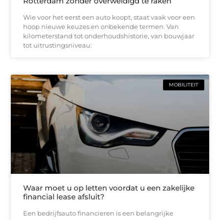
Rotterdam zonder overweldigd te raken
Wie voor het eerst een auto koopt, staat vaak voor een
hoop nieuwe keuzes en onbekende termen. Van
kilometerstand tot onderhoudshistorie, van bouwjaar
tot uitrustingsniveau:
MOBILITEIT
Waar moet u op letten voordat u een zakelijke
financial lease afsluit?
Een bedrijfsauto financieren is een belangrijke