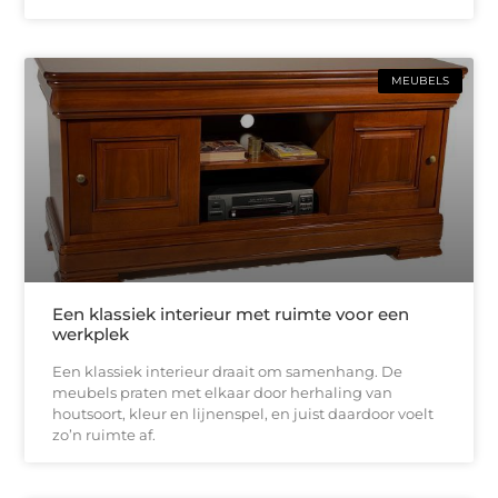
MEUBELS
Een klassiek interieur met ruimte voor een
werkplek
Een klassiek interieur draait om samenhang. De
meubels praten met elkaar door herhaling van
houtsoort, kleur en lijnenspel, en juist daardoor voelt
zo’n ruimte af.