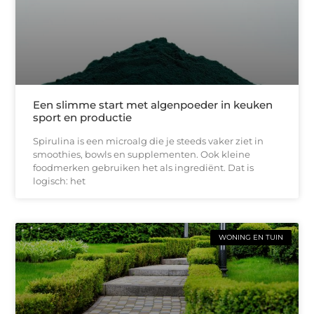
Een slimme start met algenpoeder in keuken
sport en productie
Spirulina is een microalg die je steeds vaker ziet in
smoothies, bowls en supplementen. Ook kleine
foodmerken gebruiken het als ingrediënt. Dat is
logisch: het
WONING EN TUIN