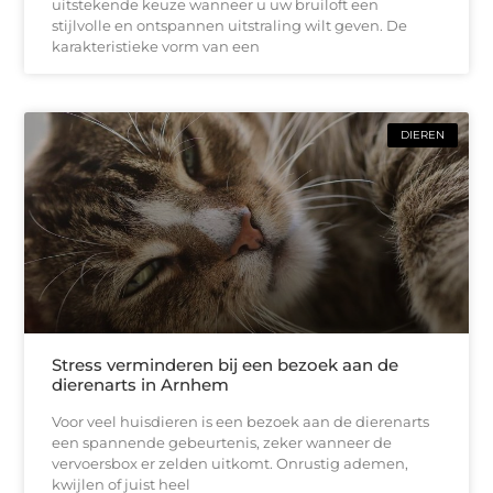
uitstekende keuze wanneer u uw bruiloft een
stijlvolle en ontspannen uitstraling wilt geven. De
karakteristieke vorm van een
DIEREN
Stress verminderen bij een bezoek aan de
dierenarts in Arnhem
Voor veel huisdieren is een bezoek aan de dierenarts
een spannende gebeurtenis, zeker wanneer de
vervoersbox er zelden uitkomt. Onrustig ademen,
kwijlen of juist heel