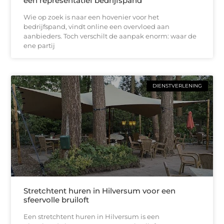
een representatief bedrijfspand
Wie op zoek is naar een hovenier voor het
bedrijfspand, vindt online een overvloed aan
aanbieders. Toch verschilt de aanpak enorm: waar de
ene partij
DIENSTVERLENING
Stretchtent huren in Hilversum voor een
sfeervolle bruiloft
Een stretchtent huren in Hilversum is een