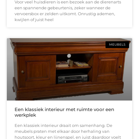
Voor veel huisdieren is een bezoek aan de dierenarts
een spannende gebeurtenis, zeker wanneer de
vervoersbox er zelden uitkomt. Onrustig ademen,
kwijlen of juist heel
MEUBELS
Een klassiek interieur met ruimte voor een
werkplek
Een klassiek interieur draait om samenhang. De
meubels praten met elkaar door herhaling van
houtsoort, kleur en lijnenspel, en juist daardoor voelt