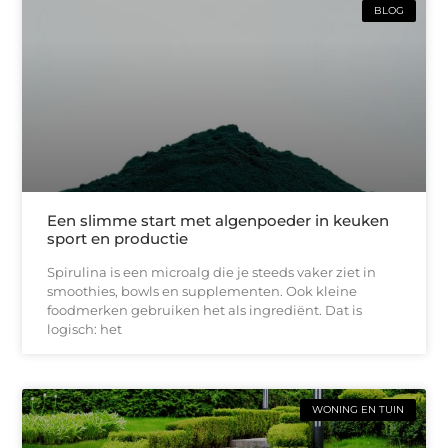
BLOG
Een slimme start met algenpoeder in keuken
sport en productie
Spirulina is een microalg die je steeds vaker ziet in
smoothies, bowls en supplementen. Ook kleine
foodmerken gebruiken het als ingrediënt. Dat is
logisch: het
WONING EN TUIN