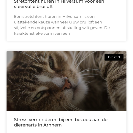
Stretchtent huren in Hilversum voor een
sfeervolle bruiloft
Een stretchtent huren in Hilversum is een
uitstekende keuze wanneer u uw bruiloft een
stijlvolle en ontspannen uitstraling wilt geven. De
karakteristieke vorm van een
DIEREN
Stress verminderen bij een bezoek aan de
dierenarts in Arnhem