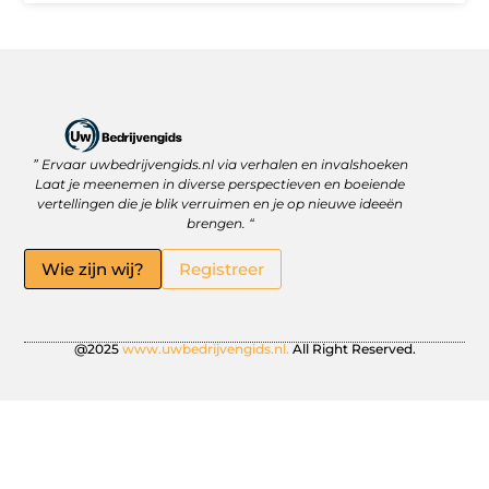
” Ervaar uwbedrijvengids.nl via verhalen en invalshoeken
Linkbuilding Platform: Jouw Sleutel tot Betere Online Zichtbaarheid
Hoe kan je online geld verdienen? Ontdek wat écht werkt
Laat je meenemen in diverse perspectieven en boeiende
vertellingen die je blik verruimen en je op nieuwe ideeën
brengen. “
Wie zijn wij?
Registreer
@2025
www.uwbedrijvengids.nl.
All Right Reserved.