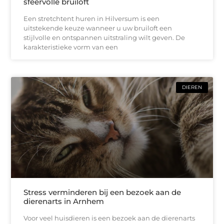
sfeervolle bruiloft
Een stretchtent huren in Hilversum is een
uitstekende keuze wanneer u uw bruiloft een
stijlvolle en ontspannen uitstraling wilt geven. De
karakteristieke vorm van een
DIEREN
Stress verminderen bij een bezoek aan de
dierenarts in Arnhem
Voor veel huisdieren is een bezoek aan de dierenarts