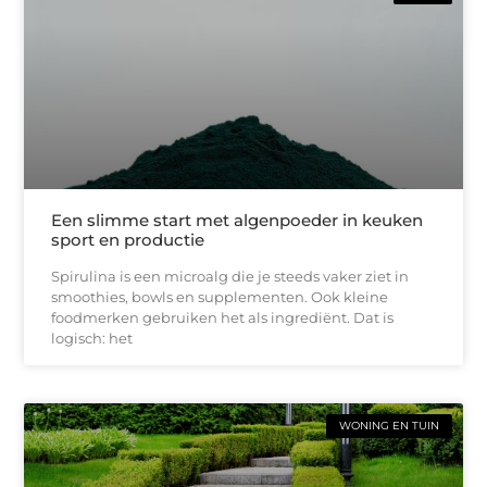
Een slimme start met algenpoeder in keuken
sport en productie
Spirulina is een microalg die je steeds vaker ziet in
smoothies, bowls en supplementen. Ook kleine
foodmerken gebruiken het als ingrediënt. Dat is
logisch: het
WONING EN TUIN