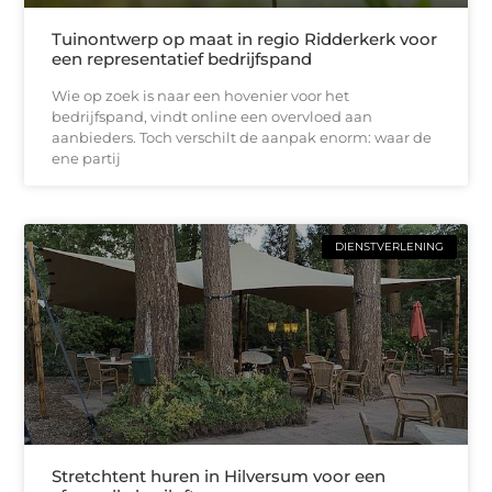
Tuinontwerp op maat in regio Ridderkerk voor
een representatief bedrijfspand
Wie op zoek is naar een hovenier voor het
bedrijfspand, vindt online een overvloed aan
aanbieders. Toch verschilt de aanpak enorm: waar de
ene partij
DIENSTVERLENING
Stretchtent huren in Hilversum voor een