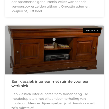
een spannende gebeurtenis, zeker wanneer de
vervoersbox er zelden uitkomt. Onrustig ademen,
kwijlen of juist heel
MEUBELS
Een klassiek interieur met ruimte voor een
werkplek
Een klassiek interieur draait om samenhang. De
meubels praten met elkaar door herhaling van
houtsoort, kleur en lijnenspel, en juist daardoor voelt
zo’n ruimte af.