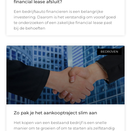
financial lease afsluit?
Een bedrijfsauto financieren is een belangrijke
investering. Daarom is het verstandig om vooraf goed
te onderzoeken of een zakelijke financial lease past
bij de behoeften
BEDRIJVEN
Zo pak je het aankooptraject slim aan
Het kopen van een bestaand bedrijf is een snelle
manier om te groeien of om te starten als zelfstandig