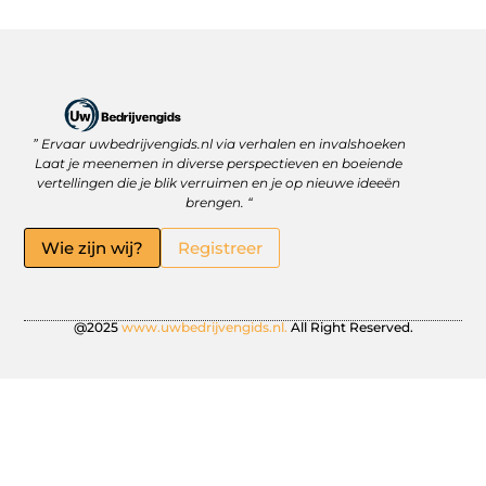
” Ervaar uwbedrijvengids.nl via verhalen en invalshoeken
Linkbuilding Platform: Jouw Sleutel tot Betere Online Zichtbaarheid
Hoe kan je online geld verdienen? Ontdek wat écht werkt
Laat je meenemen in diverse perspectieven en boeiende
vertellingen die je blik verruimen en je op nieuwe ideeën
brengen. “
Wie zijn wij?
Registreer
@2025
www.uwbedrijvengids.nl.
All Right Reserved.