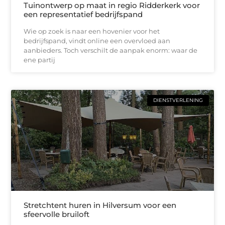
Tuinontwerp op maat in regio Ridderkerk voor
een representatief bedrijfspand
Wie op zoek is naar een hovenier voor het
bedrijfspand, vindt online een overvloed aan
aanbieders. Toch verschilt de aanpak enorm: waar de
ene partij
DIENSTVERLENING
Stretchtent huren in Hilversum voor een
sfeervolle bruiloft