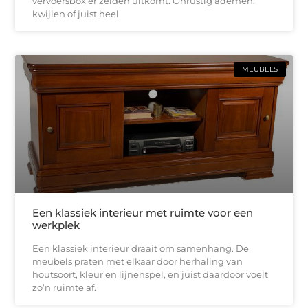
vervoersbox er zelden uitkomt. Onrustig ademen,
kwijlen of juist heel
MEUBELS
Een klassiek interieur met ruimte voor een
werkplek
Een klassiek interieur draait om samenhang. De
meubels praten met elkaar door herhaling van
houtsoort, kleur en lijnenspel, en juist daardoor voelt
zo’n ruimte af.