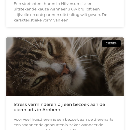
Een stretchtent huren in Hilversum is een
uitstekende keuze wanneer u uw bruiloft een
stijlvolle en ontspannen uitstraling wilt geven. De
karakteristieke vorm van een
DIEREN
Stress verminderen bij een bezoek aan de
dierenarts in Arnhem
Voor veel huisdieren is een bezoek aan de dierenarts
een spannende gebeurtenis, zeker wanneer de