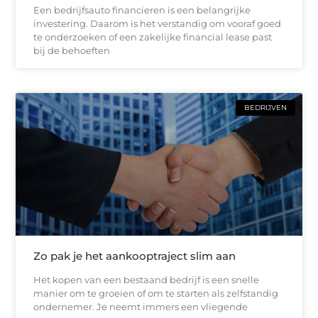
Een bedrijfsauto financieren is een belangrijke
investering. Daarom is het verstandig om vooraf goed
te onderzoeken of een zakelijke financial lease past
bij de behoeften
BEDRIJVEN
Zo pak je het aankooptraject slim aan
Het kopen van een bestaand bedrijf is een snelle
manier om te groeien of om te starten als zelfstandig
ondernemer. Je neemt immers een vliegende