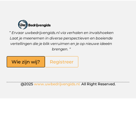
” Ervaar uwbedrijvengids.nl via verhalen en invalshoeken
Linkbuilding Platform: Jouw Sleutel tot Betere Online Zichtbaarheid
Hoe kan je online geld verdienen? Ontdek wat écht werkt
Laat je meenemen in diverse perspectieven en boeiende
vertellingen die je blik verruimen en je op nieuwe ideeën
brengen. “
Wie zijn wij?
Registreer
@2025
www.uwbedrijvengids.nl.
All Right Reserved.