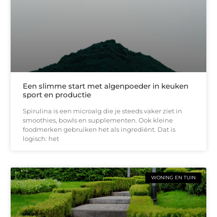
Een slimme start met algenpoeder in keuken
sport en productie
Spirulina is een microalg die je steeds vaker ziet in
smoothies, bowls en supplementen. Ook kleine
foodmerken gebruiken het als ingrediënt. Dat is
logisch: het
WONING EN TUIN