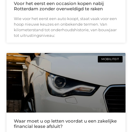
Voor het eerst een occasion kopen nabij
Rotterdam zonder overweldigd te raken
Wie voor het eerst een auto koopt, staat vaak voor een
hoop nieuwe keuzes en onbekende termen. Van
kilometerstand tot onderhoudshistorie, van bouwjaar
tot uitrustingsniveau:
MOBILITEIT
Waar moet u op letten voordat u een zakelijke
financial lease afsluit?