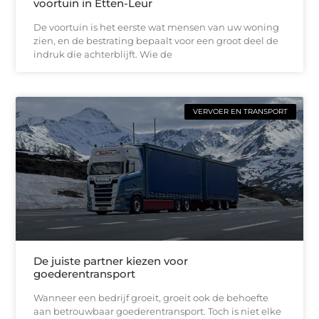
voortuin in Etten-Leur
De voortuin is het eerste wat mensen van uw woning
zien, en de bestrating bepaalt voor een groot deel de
indruk die achterblijft. Wie de
VERVOER EN TRANSPORT
De juiste partner kiezen voor
goederentransport
Wanneer een bedrijf groeit, groeit ook de behoefte
aan betrouwbaar goederentransport. Toch is niet elke