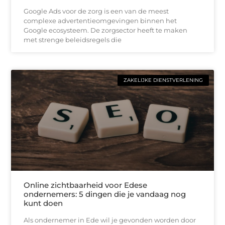
Google Ads voor de zorg is een van de meest
complexe advertentieomgevingen binnen het
Google ecosysteem. De zorgsector heeft te maken
met strenge beleidsregels die
ZAKELIJKE DIENSTVERLENING
Online zichtbaarheid voor Edese
ondernemers: 5 dingen die je vandaag nog
kunt doen
Als ondernemer in Ede wil je gevonden worden door