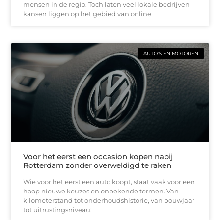
mensen in de regio. Toch laten veel lokale bedrijven
kansen liggen op het gebied van online
AUTO'S EN MOTOREN
Voor het eerst een occasion kopen nabij
Rotterdam zonder overweldigd te raken
Wie voor het eerst een auto koopt, staat vaak voor een
hoop nieuwe keuzes en onbekende termen. Van
kilometerstand tot onderhoudshistorie, van bouwjaar
tot uitrustingsniveau: