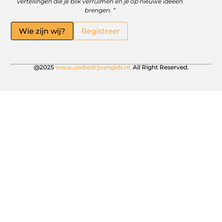
vertellingen die je blik verruimen en je op nieuwe ideeën
brengen. “
Wie zijn wij?
Registreer
@2025
www.uwbedrijvengids.nl.
All Right Reserved.