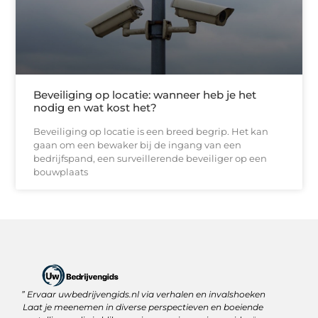
Beveiliging op locatie: wanneer heb je het
nodig en wat kost het?
Beveiliging op locatie is een breed begrip. Het kan
gaan om een bewaker bij de ingang van een
bedrijfspand, een surveillerende beveiliger op een
bouwplaats
” Ervaar uwbedrijvengids.nl via verhalen en invalshoeken
Linkbuilding Platform: Jouw Sleutel tot Betere Online Zichtbaarheid
Hoe kan je online geld verdienen? Ontdek wat écht werkt
Laat je meenemen in diverse perspectieven en boeiende