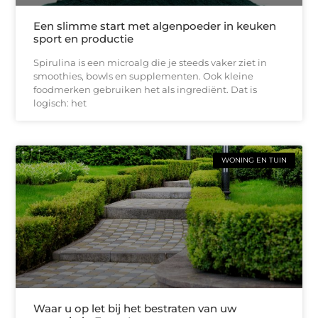
Een slimme start met algenpoeder in keuken
sport en productie
Spirulina is een microalg die je steeds vaker ziet in
smoothies, bowls en supplementen. Ook kleine
foodmerken gebruiken het als ingrediënt. Dat is
logisch: het
WONING EN TUIN
Waar u op let bij het bestraten van uw