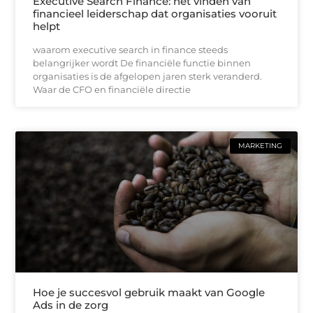
Executive Search Finance: het vinden van
financieel leiderschap dat organisaties vooruit
helpt
waarom executive search in finance steeds
belangrijker wordt De financiële functie binnen
organisaties is de afgelopen jaren sterk veranderd.
Waar de CFO en financiële directie
MARKETING
Hoe je succesvol gebruik maakt van Google
Ads in de zorg