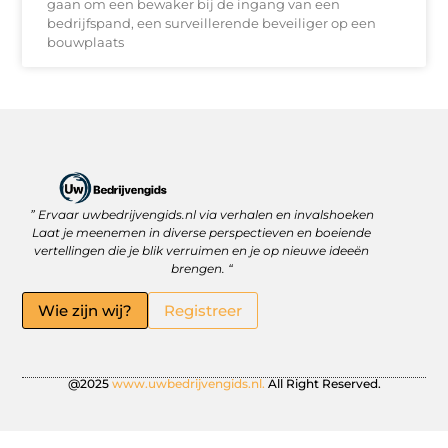
gaan om een bewaker bij de ingang van een
bedrijfspand, een surveillerende beveiliger op een
bouwplaats
” Ervaar uwbedrijvengids.nl via verhalen en invalshoeken
Linkbuilding Platform: Jouw Sleutel tot Betere Online Zichtbaarheid
Hoe kan je online geld verdienen? Ontdek wat écht werkt
Laat je meenemen in diverse perspectieven en boeiende
vertellingen die je blik verruimen en je op nieuwe ideeën
brengen. “
Wie zijn wij?
Registreer
@2025
www.uwbedrijvengids.nl.
All Right Reserved.