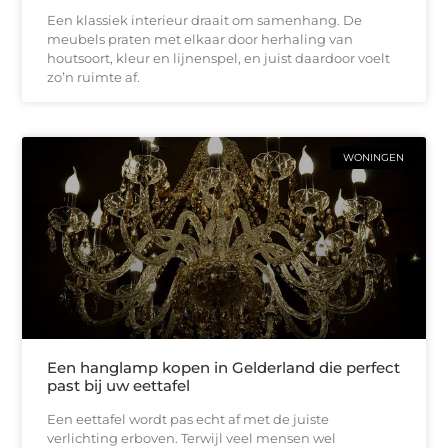
Een klassiek interieur draait om samenhang. De
meubels praten met elkaar door herhaling van
houtsoort, kleur en lijnenspel, en juist daardoor voelt
zo’n ruimte af.
WONINGEN
Een hanglamp kopen in Gelderland die perfect
past bij uw eettafel
Een eettafel wordt pas echt af met de juiste
verlichting erboven. Terwijl veel mensen wel