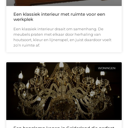
Een klassiek interieur met ruimte voor een
werkplek
Een klassiek interieur draait om samenhang. De
meubels praten met elkaar door herhaling van
houtsoort, kleur en lijnenspel, en juist daardoor voelt
zo’n ruimte af.
WONINGEN