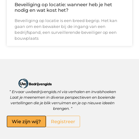
Beveiliging op locatie: wanneer heb je het
nodig en wat kost het?
Beveiliging op locatie is een breed begrip. Het kan
gaan om een bewaker bij de ingang van een
bedrijfspand, een surveillerende beveiliger op een
bouwplaats
” Ervaar uwbedrijvengids.nl via verhalen en invalshoeken
Linkbuilding Platform: Jouw Sleutel tot Betere Online Zichtbaarheid
Hoe kan je online geld verdienen? Ontdek wat écht werkt
Laat je meenemen in diverse perspectieven en boeiende
vertellingen die je blik verruimen en je op nieuwe ideeën
brengen. “
Wie zijn wij?
Registreer