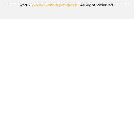
@2025
www.uwbedrijvengids.nl.
All Right Reserved.