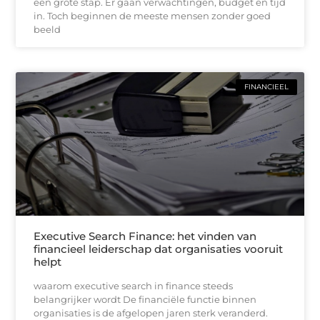
een grote stap. Er gaan verwachtingen, budget en tijd
in. Toch beginnen de meeste mensen zonder goed
beeld
FINANCIEEL
Executive Search Finance: het vinden van
financieel leiderschap dat organisaties vooruit
helpt
waarom executive search in finance steeds
belangrijker wordt De financiële functie binnen
organisaties is de afgelopen jaren sterk veranderd.