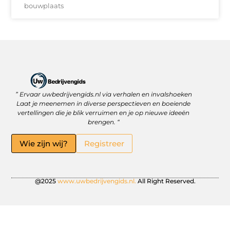
bouwplaats
” Ervaar uwbedrijvengids.nl via verhalen en invalshoeken
Linkbuilding Platform: Jouw Sleutel tot Betere Online Zichtbaarheid
Hoe kan je online geld verdienen? Ontdek wat écht werkt
Laat je meenemen in diverse perspectieven en boeiende
vertellingen die je blik verruimen en je op nieuwe ideeën
brengen. “
Wie zijn wij?
Registreer
@2025
www.uwbedrijvengids.nl.
All Right Reserved.