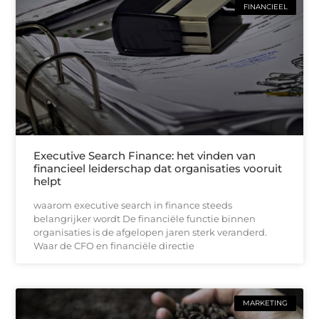
FINANCIEEL
Executive Search Finance: het vinden van
financieel leiderschap dat organisaties vooruit
helpt
waarom executive search in finance steeds
belangrijker wordt De financiële functie binnen
organisaties is de afgelopen jaren sterk veranderd.
Waar de CFO en financiële directie
MARKETING