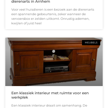
dierenarts in Arnhem
Voor veel huisdieren is een bezoek aan de dierenarts
een spannende gebeurtenis, zeker wanneer de
vervoersbox er zelden uitkomt. Onrustig ademen,
kwijlen of juist heel
MEUBELS
Een klassiek interieur met ruimte voor een
werkplek
Een klassiek interieur draait om samenhang. De