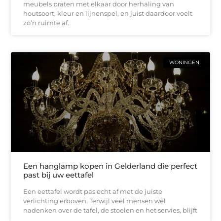
meubels praten met elkaar door herhaling van
houtsoort, kleur en lijnenspel, en juist daardoor voelt
zo’n ruimte af.
WONINGEN
Een hanglamp kopen in Gelderland die perfect
past bij uw eettafel
Een eettafel wordt pas echt af met de juiste
verlichting erboven. Terwijl veel mensen wel
nadenken over de tafel, de stoelen en het servies, blijft