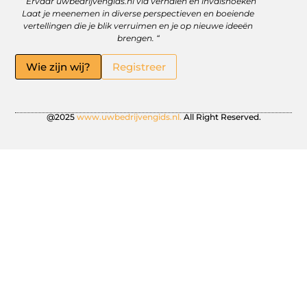
” Ervaar uwbedrijvengids.nl via verhalen en invalshoeken
Linkbuilding Platform: Jouw Sleutel tot Betere Online Zichtbaarheid
Hoe kan je online geld verdienen? Ontdek wat écht werkt
Laat je meenemen in diverse perspectieven en boeiende
vertellingen die je blik verruimen en je op nieuwe ideeën
brengen. “
Wie zijn wij?
Registreer
@2025
www.uwbedrijvengids.nl.
All Right Reserved.