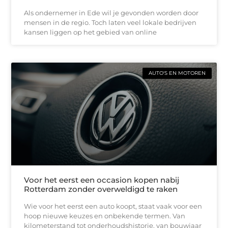
Als ondernemer in Ede wil je gevonden worden door
mensen in de regio. Toch laten veel lokale bedrijven
kansen liggen op het gebied van online
AUTO'S EN MOTOREN
Voor het eerst een occasion kopen nabij
Rotterdam zonder overweldigd te raken
Wie voor het eerst een auto koopt, staat vaak voor een
hoop nieuwe keuzes en onbekende termen. Van
kilometerstand tot onderhoudshistorie, van bouwjaar