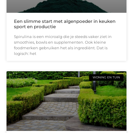
Een slimme start met algenpoeder in keuken
sport en productie
Spirulina is een microalg die je steeds vaker ziet in
smoothies, bowls en supplementen. Ook kleine
foodmerken gebruiken het als ingrediënt. Dat is
logisch: het
WONING EN TUIN