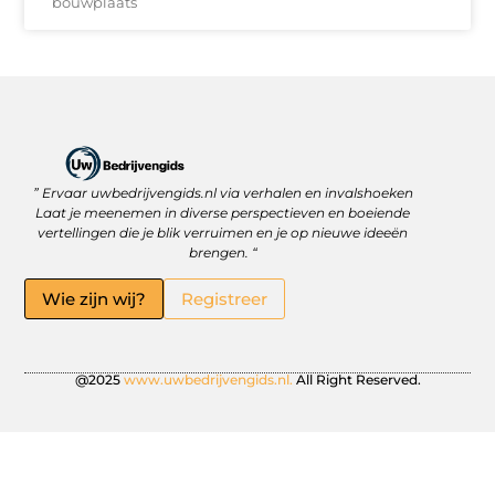
bouwplaats
” Ervaar uwbedrijvengids.nl via verhalen en invalshoeken
Linkbuilding Platform: Jouw Sleutel tot Betere Online Zichtbaarheid
Hoe kan je online geld verdienen? Ontdek wat écht werkt
Laat je meenemen in diverse perspectieven en boeiende
vertellingen die je blik verruimen en je op nieuwe ideeën
brengen. “
Wie zijn wij?
Registreer
@2025
www.uwbedrijvengids.nl.
All Right Reserved.