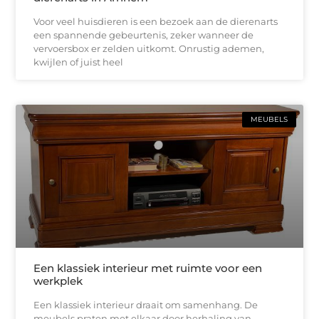
Voor veel huisdieren is een bezoek aan de dierenarts
een spannende gebeurtenis, zeker wanneer de
vervoersbox er zelden uitkomt. Onrustig ademen,
kwijlen of juist heel
MEUBELS
Een klassiek interieur met ruimte voor een
werkplek
Een klassiek interieur draait om samenhang. De
meubels praten met elkaar door herhaling van