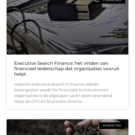
FINANCIEEL
Executive Search Finance: het vinden van
financieel leiderschap dat organisaties vooruit
helpt
waarom executive search in finance steeds
belangrijker wordt De financiële functie binnen
organisaties is de afgelopen jaren sterk veranderd.
Waar de CFO en financiële directie
MARKETING