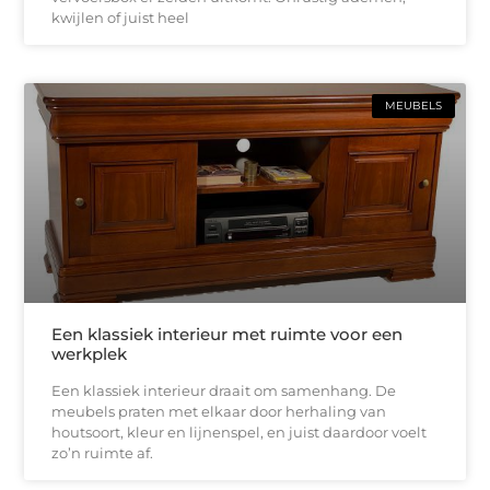
kwijlen of juist heel
MEUBELS
Een klassiek interieur met ruimte voor een
werkplek
Een klassiek interieur draait om samenhang. De
meubels praten met elkaar door herhaling van
houtsoort, kleur en lijnenspel, en juist daardoor voelt
zo’n ruimte af.