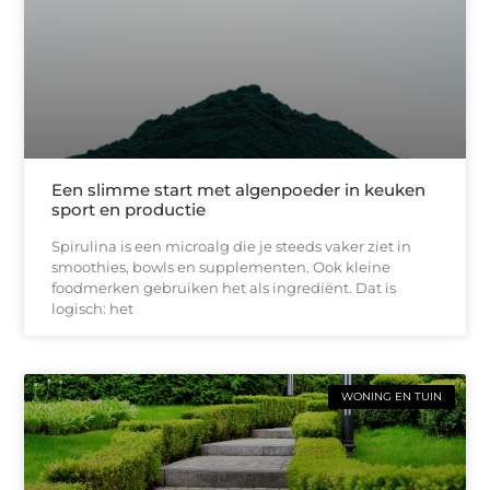
Een slimme start met algenpoeder in keuken
sport en productie
Spirulina is een microalg die je steeds vaker ziet in
smoothies, bowls en supplementen. Ook kleine
foodmerken gebruiken het als ingrediënt. Dat is
logisch: het
WONING EN TUIN