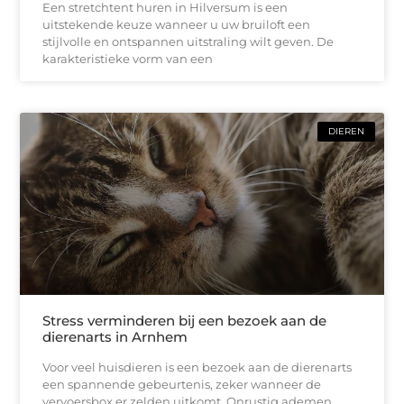
Een stretchtent huren in Hilversum is een
uitstekende keuze wanneer u uw bruiloft een
stijlvolle en ontspannen uitstraling wilt geven. De
karakteristieke vorm van een
DIEREN
Stress verminderen bij een bezoek aan de
dierenarts in Arnhem
Voor veel huisdieren is een bezoek aan de dierenarts
een spannende gebeurtenis, zeker wanneer de
vervoersbox er zelden uitkomt. Onrustig ademen,