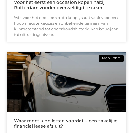
Voor het eerst een occasion kopen nabij
Rotterdam zonder overweldigd te raken
Wie voor het eerst een auto koopt, staat vaak voor een
hoop nieuwe keuzes en onbekende termen. Van
kilometerstand tot onderhoudshistorie, van bouwjaar
tot uitrustingsniveau:
MOBILITEIT
Waar moet u op letten voordat u een zakelijke
financial lease afsluit?