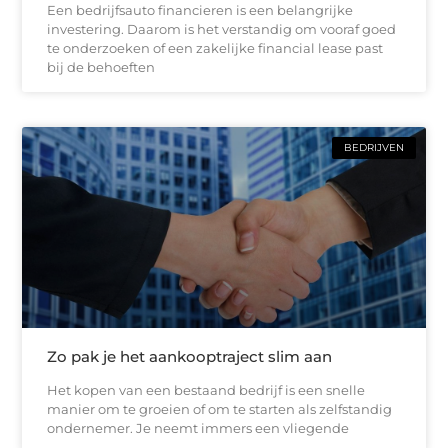
Een bedrijfsauto financieren is een belangrijke
investering. Daarom is het verstandig om vooraf goed
te onderzoeken of een zakelijke financial lease past
bij de behoeften
BEDRIJVEN
Zo pak je het aankooptraject slim aan
Het kopen van een bestaand bedrijf is een snelle
manier om te groeien of om te starten als zelfstandig
ondernemer. Je neemt immers een vliegende