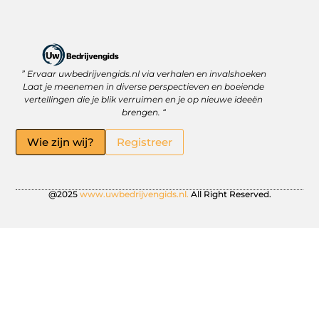
” Ervaar uwbedrijvengids.nl via verhalen en invalshoeken
Linkbuilding Platform: Jouw Sleutel tot Betere Online Zichtbaarheid
Hoe kan je online geld verdienen? Ontdek wat écht werkt
Laat je meenemen in diverse perspectieven en boeiende
vertellingen die je blik verruimen en je op nieuwe ideeën
brengen. “
Wie zijn wij?
Registreer
@2025
www.uwbedrijvengids.nl.
All Right Reserved.