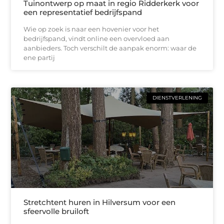
Tuinontwerp op maat in regio Ridderkerk voor
een representatief bedrijfspand
Wie op zoek is naar een hovenier voor het
bedrijfspand, vindt online een overvloed aan
aanbieders. Toch verschilt de aanpak enorm: waar de
ene partij
DIENSTVERLENING
Stretchtent huren in Hilversum voor een
sfeervolle bruiloft